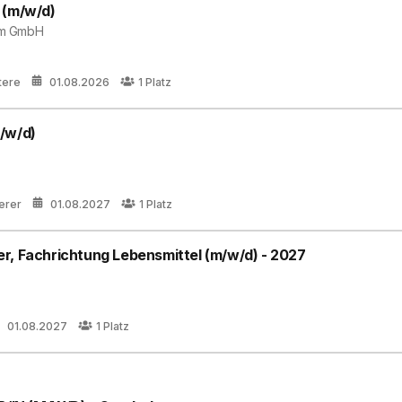
 (m/w/d)
um GmbH
tere
01.08.2026
1
Platz
/w/d)
terer
01.08.2027
1
Platz
r, Fachrichtung Lebensmittel (m/w/d) - 2027
01.08.2027
1
Platz