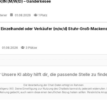
IN (M/W/D) – Ganderkesee
iterer
01.08.2026
1
Platz
 Einzelhandel oder Verkäufer (m/w/d) Stuhr-Groß-Macken
01.08.2026
3
Plätze
?
Unsere KI abby hilft dir, die passende Stelle zu find
Die Verarbeitung der Chat-Daten erfolgt im Rahmen
ligenz (KI). Deine Einwilligung zur Nutzung des Chatbots kannst du jederzeit widerrufen. D
 Meinung gedacht, auch wenn diese einen beruflichen Bezug haben sollten. Persönliche Anspr