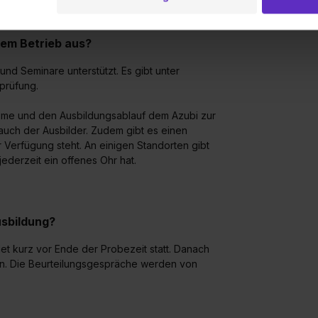
 Setzen der Cookies externe Inhalte (z.B. Videos oder Posts) an
ne Daten an Social Media Dienste, ggfs. mit Sitz in den USA, üb
uch später noch im Einzelfall bei dem jeweiligen Inhalt erteilen. 
rem Betrieb aus?
 triff deine Auswahl über die Checkboxen und klick auf „Auswa
nd Seminare unterstützt. Es gibt unter
 von Cookies der Kategorien „Präferenzen“, „Statistiken“ und „So
prüfung.
ung zur Übermittlung deiner Daten in die USA (Art. 49 Abs. 1 S. 
enes Datenschutzniveau (EuGH – Schrems II). Du kannst die von 
bleme und den Ausbildungsablauf dem Azubi zur
e Zukunft ganz oder teilweise über unsere Datenschutzerklärung 
 auch der Ausbilder. Zudem gibt es einen
widerrufen. Weitere Informationen zu den einzelnen Cookies find
 Verfügung steht. An einigen Standorten gibt
formationen:
Datenschutzerklärung
,
Impressum
.
ederzeit ein offenes Ohr hat.
sbildung?
t kurz vor Ende der Probezeit statt. Danach
en. Die Beurteilungsgespräche werden von