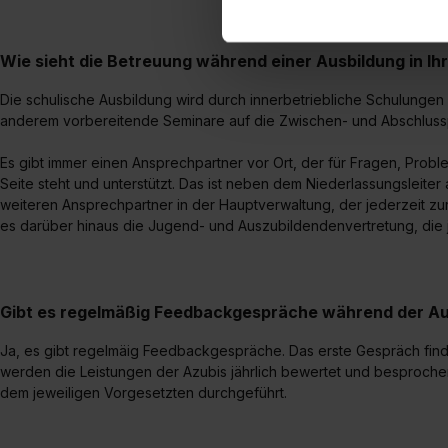
einverstanden, dass dir nach
erforderliche personenbezoge
Erlaubnis hierfür kannst du a
Wie sieht die Betreuung während einer Ausbildung in Ih
Verwendungszwecke zulassen,
Die schulische Ausbildung wird durch innerbetriebliche Schulungen u
Einwilligung zur Platzierung
anderem vorbereitende Seminare auf die Zwischen- und Abschluss
umfasst hierbei die Einwillig
verfügen über kein angemess
Es gibt immer einen Ansprechpartner vor Ort, der für Fragen, Pro
jederzeit mit Wirkung für di
Seite steht und unterstützt. Das ist neben dem Niederlassungsleiter
„Datenschutz-Einstellungen“ 
weiteren Ansprechpartner in der Hauptverwaltung, der jederzeit zur
„Details zeigen“. Weitere In
es darüber hinaus die Jugend- und Auszubildendenvertretung, die j
Gibt es regelmäßig Feedbackgespräche während der Au
Ja, es gibt regelmäig Feedbackgespräche. Das erste Gespräch finde
werden die Leistungen der Azubis jährlich bewertet und besproch
dem jeweiligen Vorgesetzten durchgeführt.