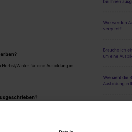
bei Ihnen aus
Wie werden Au
vergütet?
Brauche ich e
werben?
um eine Ausbi
 Herbst/Winter für eine Ausbildung im
Wie sieht die
Ausbildung in 
 ausgeschrieben?
Gibt es regel
zu vergeben.
während der A
Details