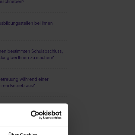
geschrieben?
sbildungsstellen bei Ihnen
inen bestimmten Schulabschluss,
ldung bei Ihnen zu machen?
 Betreuung während einer
Ihrem Betrieb aus?
mäßig Feedbackgespräche
usbildung?
Über Cookies