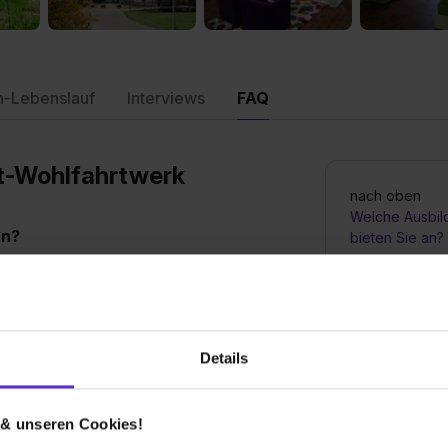
n-Lebenslauf
Interviews
FAQ
nt-Wohlfahrtwerk
nach oben
Welche Ausbil
an?
bieten Sie an?
 haben aber auch schon, Köche, Kaufleute im
Wie sieht der
Ausbildungsste
Details
elle bei Ihnen aus?
Bis wann muss 
erbung. Nach der Durchsicht der
Ausbildungspl
 & unseren Cookies!
r/innen, die uns mit Ihren