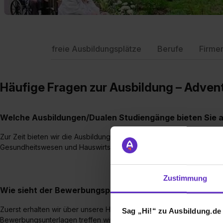
freie Ausbildungsplätze
Berufe
Firme
Häufige Fragen zur Ausbildung – Adve
Welche Ausbildungen/Dualen Studiengänge bieten Sie 
Zur Zeit bieten wir die Ausbildung zur/zum Altenpfleger/in an. Wir
Gesundheitswesen und Hauswirtschafter/innen ausgebildet.
Zustimmung
Wie sieht der Bewerbungsprozess für eine Ausbildungsst
Zuerst erhalten wir über unsere Homepage oder per Post eine Bew
Sag „Hi!“ zu Ausbildung.de
Bewerbungsunterlagen treffen wir unsere erste Vorauswahl. Bewerbe