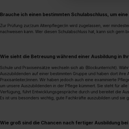
Einwilligung zur Platzierung
umfasst hierbei die Einwillig
Brauche ich einen bestimmten Schulabschluss, um eine
verfügen über kein angemess
jederzeit mit Wirkung für di
Zur Prüfung zur/zum Altenpfleger/in wird zugelassen, wer mindest
nachweisen kann. Wer diesen Schulabschluss hat, kann sich gern 
„Datenschutz-Einstellungen“ 
„Details zeigen“. Weitere In
Wie sieht die Betreuung während einer Ausbildung in Ih
Schule und Praxiseinsätze wechseln sich ab (Blockunterricht). Wäh
Auszubildenden auf einer bestimmten Gruppe und haben dort ihre 
Praxisanleiter/innen. Wir haben jedoch auch eine examinierte Pflege
um unsere Auszubildenden in der Pflege kümmert. Sie steht für alle
Verfügung, führt Entwicklungsgespräche durch und bereitet die Ausz
Es ist uns besonders wichtig, gute Fachkräfte auszubilden und sie
Wie groß sind die Chancen nach fertiger Ausbildung b