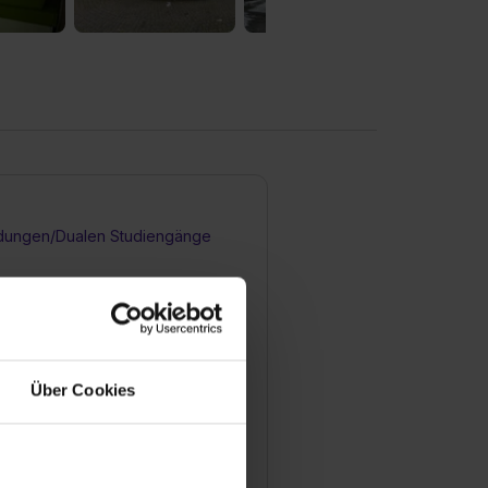
dungen/Dualen Studiengänge
 Bewerbungsprozess für eine
lle bei Ihnen aus?
Über Cookies
man sich für einen
atz bewerben?