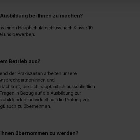
 von Cookies der Kategorien „Präferenzen“, „Statistiken“ und „So
ung zur Übermittlung deiner Daten in die USA (Art. 49 Abs. 1 S. 
 Ausbildung bei Ihnen zu machen?
enes Datenschutzniveau (EuGH – Schrems II). Du kannst die von 
e Zukunft ganz oder teilweise über unsere Datenschutzerklärung 
ens einen Hauptschulabschluss nach Klasse 10
bei uns bewerben.
widerrufen. Weitere Informationen zu den einzelnen Cookies find
formationen:
Datenschutzerklärung
,
Impressum
.
rem Betrieb aus?
rend der Praxiszeiten arbeiten unsere
Ansprechpartner/innen und
fachkraft, die sich hauptamtlich ausschließlich
 Fragen in Bezug auf die Ausbildung zur
ubildenden individuell auf die Prüfung vor.
 ggf. auch zu übernehmen.
ei Ihnen übernommen zu werden?