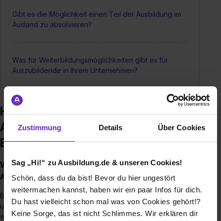
Gibt es die Möglichkeit einen Teil der Ausbildung im
Ausland zu absolvieren?
Was für Weiterbildungsmöglichkeiten gibt es für
Auszubildende in Ihrem Unternehmen?
Häufige Fragen zur Ausbildung –
AFBB Akademie für berufliche
Zustimmung
Details
Über Cookies
Bildung gGmbH
Sag „Hi!“ zu Ausbildung.de & unseren Cookies!
Wie sieht der Bewerbungsprozess für eine
Ausbildungsstelle bei Ihnen aus?
Schön, dass du da bist! Bevor du hier ungestört
weitermachen kannst, haben wir ein paar Infos für dich.
Bewerbungen senden Sie bitte per Post oder Mail an
Du hast vielleicht schon mal was von Cookies gehört!?
unseren Lehrstellenservice. Nach Prüfung Ihrer Bewerbung
Keine Sorge, das ist nicht Schlimmes. Wir erklären dir
werden Sie zu einem (online) Gespräch eingeladen. Hier