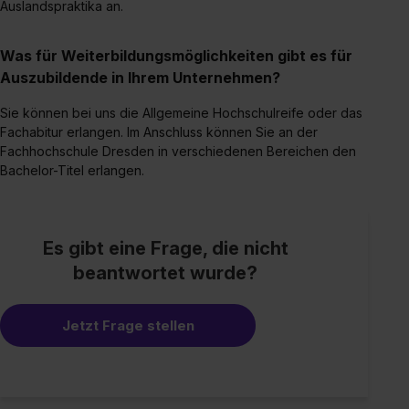
S. 1 lit. a) DS-GVO). Die USA verfügen über kein
Auslandspraktika an.
angemessenes Datenschutzniveau (EuGH – Schrems
II). Du kannst die von dir erteilte Einwilligung jederzeit mit
Was für Weiterbildungsmöglichkeiten gibt es für
Wirkung für die Zukunft ganz oder teilweise über unsere
Auszubildende in Ihrem Unternehmen?
Datenschutzerklärung unter dem Punkt „Datenschutz-
Einstellungen“ widerrufen. Weitere Informationen zu den
Sie können bei uns die Allgemeine Hochschulreife oder das
Fachabitur erlangen. Im Anschluss können Sie an der
einzelnen Cookies findest du durch Klick auf „Details
Fachhochschule Dresden in verschiedenen Bereichen den
zeigen“. Weitere Informationen:
Datenschutzerklärung
,
Bachelor-Titel erlangen.
Impressum
.
Es gibt eine Frage, die nicht
beantwortet wurde?
Jetzt Frage stellen