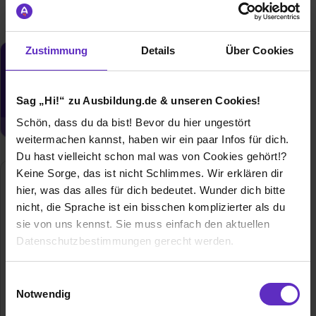
Zustimmung
Details
Über Cookies
Du möchtest neue Stellen automatisch
zugeschickt bekommen?
Sag „Hi!“ zu Ausbildung.de & unseren Cookies!
Jetzt aktivieren
Schön, dass du da bist! Bevor du hier ungestört
weitermachen kannst, haben wir ein paar Infos für dich.
Du hast vielleicht schon mal was von Cookies gehört!?
Keine Sorge, das ist nicht Schlimmes. Wir erklären dir
Antalis GmbH
hier, was das alles für dich bedeutet. Wunder dich bitte
Europaallee 19
nicht, die Sprache ist ein bisschen komplizierter als du
50226 Frechen
sie von uns kennst. Sie muss einfach den aktuellen
022342055484
Datenschutzbestimmungen gerecht werden.
E-Mail anzeigen
Die Nutzung von Cookies auf Ausbildung.de
Einwilligungsauswahl
Branche
Druck / Papier / Verpackung, Handel / Gewerbe,
Notwendig
Marketing / Werbung / PR, Sonstige Branchen,
Wir verwenden Cookies zur technischen Funktion
Vertrieb