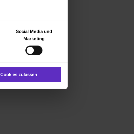
r bei Benutzung der
bseite zu analysieren
Social Media und
ür soziale Medien, Werbung
Marketing
und Marketing“). Unsere
 bereitgestellt hast oder die
ookies zulassen“ stimmst du
e (ausgenommen „Notwendig“)
st du auch damit
Cookies zulassen
gezeigt und hierfür
ermittelt werden. Eine
Willst du nur bestimmte
hl erlauben“. Die
cial Media und Marketing“
1 lit. a) DS-GVO). Die USA
dir erteilte Einwilligung
unter dem Punkt