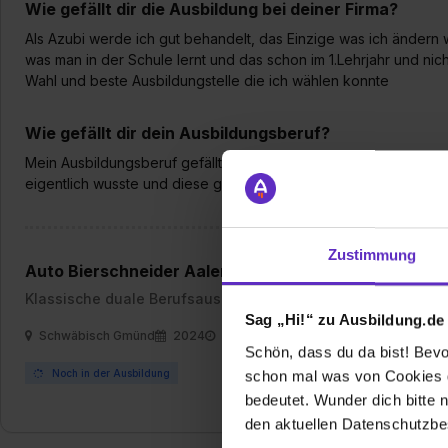
Wie gefällt dir die Ausbildung bei deiner Firma?
Als Azubi werde ich gut behandelt, das Einzige was ich ändern
was man in der Schule lernt und das schon im 1.Lehrjahr und nic
Wahl und beste Ausbildungstelle die ich wählen konnte
Wie gefällt dir dein Ausbildungsberuf?
Mein Ausbildungsberuf gefällt mir sehr weil ich alles lerne was i
eigentlich wusste und diese ganzen neuen Sachen machen das
Zustimmung
Auto Bierschneider Aalen GmbH
Klassische duale Berufsausbildung
Sag „Hi!“ zu Ausbildung.de
Schwäbisch Gmünd
2024
9 Std. pro Tag
Schön, dass du da bist! Bevor
Noch in der Ausbildung
schon mal was von Cookies ge
bedeutet. Wunder dich bitte n
den aktuellen Datenschutzb