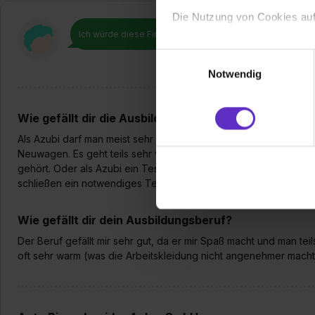
Die Nutzung von Cookies auf
Ich würde diese Firma
weiterempfehlen!
Wir verwenden Cookies zur t
Einwilligungsauswahl
Webseite getroffenen Einstel
Notwendig
(„Statistiken“), um Informat
und Analysen weiterzugeben 
Wie gefällt dir die Ausbildung bei deiner Firma?
Partner führen diese Informa
sie im Rahmen deiner Nutzun
Als Azubi darf man meist sehr viel mitmachen/selbst machen. Le
dem Setzen der Cookies und
Neuwagen. Es geht teils sehr viel Zeit verloren weil man Werkzeu
gehört. Oder als Azubi ein Tester zu finden den man verwend
zu. . In diesem Fall sowie b
schließen ein notwendiges Teil weg)
einverstanden, dass dir nach
erforderliche personenbezoge
Wie gefällt dir dein Ausbildungsberuf?
Erlaubnis hierfür kannst du a
Verwendungszwecke zulassen,
Der Beruf gefällt mir sehr gut, da er mir Spaß macht und man tei
Einwilligung zur Platzierung
oft sehr warm (was die Arbeitskleidung nicht angenehmer macht
umfasst hierbei die Einwillig
verfügen über kein angemess
jederzeit mit Wirkung für di