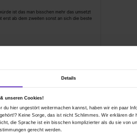
 würde ist das man bisschen mehr das umsetzt
ht erst ab dem zweiten sonst an sich die beste
ch mir vorgestellt habe und sogar mehr als ich
 alles noch spannender
Details
1. Ausbildungsjahr:
250€
 & unseren Cookies!
2. Ausbildungsjahr:
1250€
 du hier ungestört weitermachen kannst, haben wir ein paar Infos
hört!? Keine Sorge, das ist nicht Schlimmes. Wir erklären dir hi
icht, die Sprache ist ein bisschen komplizierter als du sie von 
estimmungen gerecht werden.