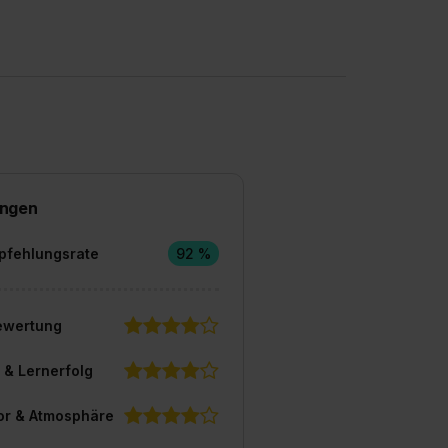
ngen
pfehlungsrate
92 %
ewertung
 & Lernerfolg
or & Atmosphäre