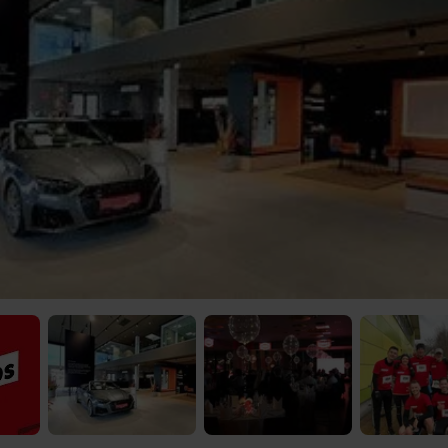
 Video-Content von YouTube. Neugierig? Dann schalte die Inhalte jetzt
ernen Inhalte von YouTube.
 mir die externen Inhalte angezeigt werden. Personenbezogene Daten könne
en. Mehr Infos gibt es in der
Datenschutzerklärung
.