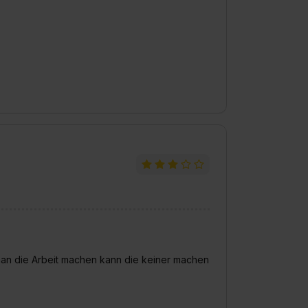
widerrufen. Weitere Informationen zu den einzelnen Cookies find
formationen:
Datenschutzerklärung
,
Impressum
.
man die Arbeit machen kann die keiner machen