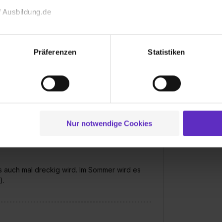
 Ausbildung.de
echnischen Funktion unserer Webseite („Notwendig“), um von di
lungen zu speichern ( „Präferenzen“), die Zugriffe auf unsere We
Präferenzen
Statistiken
ionen zu deiner Verwendung unserer Website an unsere Partner f
und um Inhalte und Anzeigen zu personalisieren („Social Media 
tionen möglicherweise mit weiteren Daten zusammen, die du ihnen
g der Dienste gesammelt haben. Durch Klick auf den Button „C
ider sind es manchmal auch fast nur
 der Datenverarbeitung für alle genannten Verwendungszweck
g sucht, weil es nicht da liegt wo es hin
en kann (manche haben Passwort oder
ei der separaten Aktivierung von „Social Media und Marketing“ bi
Nur notwendige Cookies
 Setzen der Cookies externe Inhalte (z.B. Videos oder Posts) an
ne Daten an Social Media Dienste, ggfs. mit Sitz in den USA, üb
uch später noch im Einzelfall bei dem jeweiligen Inhalt erteilen. 
 triff deine Auswahl über die Checkboxen und klick auf „Auswa
ls auch mal dreckig wird. Im Sommer wird es
 von Cookies der Kategorien „Präferenzen“, „Statistiken“ und „So
).
ung zur Übermittlung deiner Daten in die USA (Art. 49 Abs. 1 S. 
enes Datenschutzniveau (EuGH – Schrems II). Du kannst die von 
e Zukunft ganz oder teilweise über unsere Datenschutzerklärung 