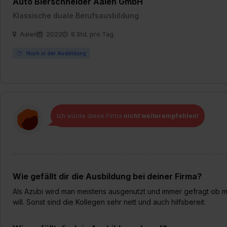
Auto Bierschneider Aalen GmbH
„Datenschutz-Einstellungen“ 
Klassische duale Berufsausbildung
„Details zeigen“. Weitere In
Aalen
2022
8 Std. pro Tag
Noch in der Ausbildung
Ich würde diese Firma
nicht weiterempfehlen!
Wie gefällt dir die Ausbildung bei deiner Firma?
Als Azubi wird man meistens ausgenutzt und immer gefragt ob 
will. Sonst sind die Kollegen sehr nett und auch hilfsbereit.