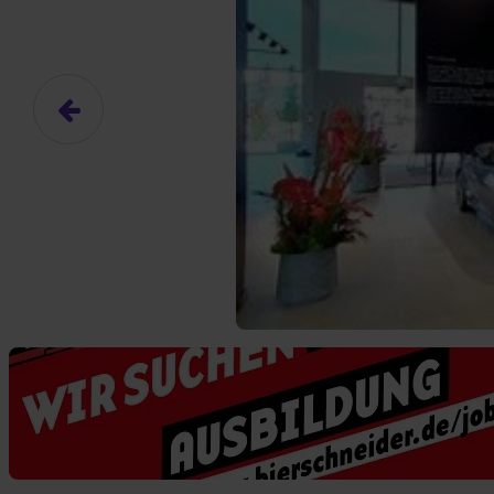
Das hier ist ein Platzhalter für
frei.
Ja, ich erlaube die ext
Ich bin damit einverstanden, dass
an Drittplattformen übermittelt werd