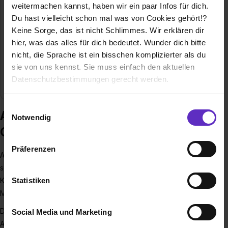
+49 (0) 7841 70258-64
weitermachen kannst, haben wir ein paar Infos für dich.
E-Mail anzeigen
Du hast vielleicht schon mal was von Cookies gehört!?
Keine Sorge, das ist nicht Schlimmes. Wir erklären dir
Gründungsjahr
1978
hier, was das alles für dich bedeutet. Wunder dich bitte
nicht, die Sprache ist ein bisschen komplizierter als du
Mitarbeiter
250
sie von uns kennst. Sie muss einfach den aktuellen
Datenschutzbestimmungen gerecht werden.
Branche
Automobil
Die Nutzung von Cookies auf Ausbildung.de
Einwilligungsauswahl
Ausbildung bei Autohaus Tabor
Notwendig
Wir verwenden Cookies zur technischen Funktion
GmbH
unserer Webseite („Notwendig“), um von dir bei
Präferenzen
Benutzung der Webseite getroffenen Einstellungen zu
Als Familienunternehmen mit über 250 Mitarbeitern sind wir
speichern ( „Präferenzen“), die Zugriffe auf unsere
seit über 45 Jahren an den neun Standorten in Achern (3x),
Webseite zu analysieren („Statistiken“), um
Statistiken
Kehl Europabrücke, Kehl-Sundheim, Freiburg, Düsseldorf,
Informationen zu deiner Verwendung unserer Website an
München und Berlin tätig.
unsere Partner für soziale Medien, Werbung und
Du kannst dich auf vielfältige und abwechslungsreiche
Social Media und Marketing
Analysen weiterzugeben und um Inhalte und Anzeigen zu
Aufgaben und eine sehr gute Betreuung während deiner
personalisieren („Social Media und Marketing“). Unsere