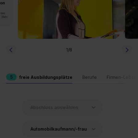
von
rden.
n. Mehr
1
/8
5
freie Ausbildungsplätze
Berufe
Firmen-Leben
Automobilkaufmann/-frau