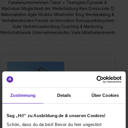
Familienunternehmen Tabor = Teamgeist Dynamik &
Wachstum Möglichkeit der Weiterbildung Kein Dresscode 12
Nationalitäten Agile Struktur Mitarbeiter Blog Wertekatalog &
Verhaltenskodex Freude an Innovation Bonuspunktesystem
Gute Verkehrsanbindung Coaching & Mentoring
Wertschätzende Unternehmenskultur Viele Mitarbeiterevents
Zustimmung
Details
Über Cookies
Autohaus Tabor GmbH
Von-Drais-Straße 2
Sag „Hi!“ zu Ausbildung.de & unseren Cookies!
77855 Achern
Schön, dass du da bist! Bevor du hier ungestört