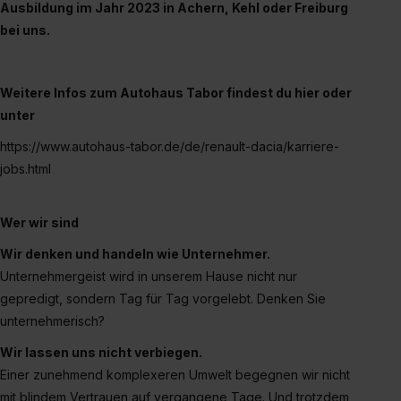
der Kategorien „Präferenzen“, „Statistiken“ und „Social
Ausbildung im Jahr 2023 in Achern, Kehl oder Freiburg
Media und Marketing“ umfasst hierbei die Einwilligung
bei uns.
zur Übermittlung deiner Daten in die USA (Art. 49 Abs. 1
S. 1 lit. a) DS-GVO). Die USA verfügen über kein
angemessenes Datenschutzniveau (EuGH – Schrems
Weitere Infos zum Autohaus Tabor findest du hier oder
II). Du kannst die von dir erteilte Einwilligung jederzeit mit
unter
Wirkung für die Zukunft ganz oder teilweise über unsere
https://www.autohaus-tabor.de/de/renault-dacia/karriere-
Datenschutzerklärung unter dem Punkt „Datenschutz-
jobs.html
Einstellungen“ widerrufen. Weitere Informationen zu den
einzelnen Cookies findest du durch Klick auf „Details
zeigen“. Weitere Informationen:
Datenschutzerklärung
,
Wer wir sind
Impressum
.
Wir denken und handeln wie Unternehmer.
Unternehmergeist wird in unserem Hause nicht nur
gepredigt, sondern Tag für Tag vorgelebt. Denken Sie
unternehmerisch?
Wir lassen uns nicht verbiegen.
Einer zunehmend komplexeren Umwelt begegnen wir nicht
mit blindem Vertrauen auf vergangene Tage. Und trotzdem