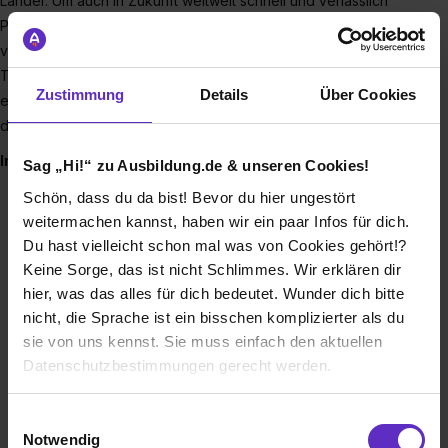
Länder. Um auch in Zukunft weltweit schnell und verlässlich
Produkte zu vertreiben und unser Unternehmen weiter
voranzubringen, suchen wir dich als Verstärkung in unserem
Team in Hamburg. Dort erreichst du unseren Firmensitz ganz
Zustimmung
Details
Über Cookies
einfach mit öffentlichen Verkehrsmitteln oder kannst einen
der freien Parkplätze nutzen.
In diesen Berufen bilden wir aus:
Sag „Hi!“ zu Ausbildung.de & unseren Cookies!
Fachinformatiker bzw. Fachinformatikerinnen für
Schön, dass du da bist! Bevor du hier ungestört
Anwendungsentwicklung mit Schwerpunkt
weitermachen kannst, haben wir ein paar Infos für dich.
Du hast vielleicht schon mal was von Cookies gehört!?
Softwareentwicklung
Keine Sorge, das ist nicht Schlimmes. Wir erklären dir
Fachinformatiker bzw. Fachinformatikerinnen für
hier, was das alles für dich bedeutet. Wunder dich bitte
Anwendungsentwicklung mit Schwerpunkt Data
nicht, die Sprache ist ein bisschen komplizierter als du
Warehouse
sie von uns kennst. Sie muss einfach den aktuellen
Fachinformatiker bzw. Fachinformatikerinnen für
Datenschutzbestimmungen gerecht werden.
Systemintegration
Kaufleute für E-Commerce
Die Nutzung von Cookies auf Ausbildung.de
Einwilligungsauswahl
Kaufleute für Büromanagement
Notwendig
Kaufleute für Groß- und Außenhandelsmanagement