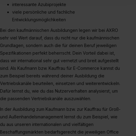
interessante Azubiprojekte
Inhalte (z.B. Videos oder Posts) angezeigt und hierfür
viele persönliche und fachliche
erforderliche personenbezogene Daten an Social Media
Entwicklungsmöglichkeiten
Dienste, ggfs. mit Sitz in den USA, übermittelt werden.
Eine Erlaubnis hierfür kannst du auch später noch im
Bei den kaufmännischen Ausbildungen legen wir bei AXRO
Einzelfall bei dem jeweiligen Inhalt erteilen. Willst du nur
sehr viel Wert darauf, dass du nicht nur die kaufmännischen
bestimmte Verwendungszwecke zulassen, triff deine
Grundlagen, sondern auch die für deinen Beruf jeweiligen
Auswahl über die Checkboxen und klick auf „Auswahl
Spezifikationen perfekt beherrscht. Dein Vorteil dabei ist,
erlauben“. Die Einwilligung zur Platzierung von Cookies
dass wir international sehr gut vernetzt und breit aufgestellt
der Kategorien „Präferenzen“, „Statistiken“ und „Social
sind. Als Kaufmann bzw. Kauffrau für E-Commerce kannst du
Media und Marketing“ umfasst hierbei die Einwilligung
zum Beispiel bereits während deiner Ausbildung die
zur Übermittlung deiner Daten in die USA (Art. 49 Abs. 1
Vertriebskanäle beurteilen, einsetzen und weiterentwickeln.
S. 1 lit. a) DS-GVO). Die USA verfügen über kein
Dafür lernst du, wie du das Nutzerverhalten analysierst, um
angemessenes Datenschutzniveau (EuGH – Schrems
die passenden Vertriebskanäle auszuwählen.
II). Du kannst die von dir erteilte Einwilligung jederzeit mit
Wirkung für die Zukunft ganz oder teilweise über unsere
In der Ausbildung zum Kaufmann bzw. zur Kauffrau für Groß-
Datenschutzerklärung unter dem Punkt „Datenschutz-
und Außenhandelsmanagement lernst du zum Beispiel, wie
Einstellungen“ widerrufen. Weitere Informationen zu den
du aus unseren internationalen und vielfältigen
einzelnen Cookies findest du durch Klick auf „Details
Beschaffungsmärkten bedarfsgerecht die jeweiligen Office