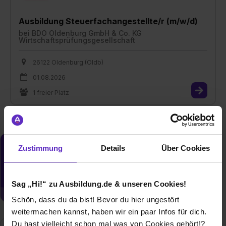
Ausbildung Steuerfachangestellte/r (m/w/d)
bei
BDO Oldenburg GmbH & Co. KG
Wirtschaftsprüfungsgesellschaft
26122 Oldenburg (Oldb)
01.08.2026
1 freier Platz
Zustimmung
Details
Über Cookies
Du möchtest neue Stellen automatisch
zugeschickt bekommen?
Jetzt aktivieren
Sag „Hi!“ zu Ausbildung.de & unseren Cookies!
Schön, dass du da bist! Bevor du hier ungestört
weitermachen kannst, haben wir ein paar Infos für dich.
Du hast vielleicht schon mal was von Cookies gehört!?