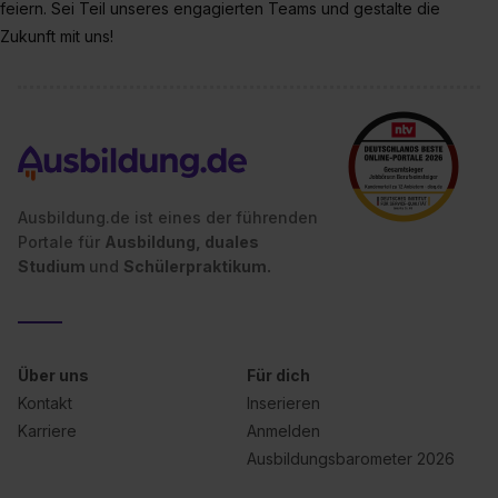
feiern. Sei Teil unseres engagierten Teams und gestalte die
zur Übermittlung deiner Daten in die USA (Art. 49 Abs. 1
Zukunft mit uns!
S. 1 lit. a) DS-GVO). Die USA verfügen über kein
angemessenes Datenschutzniveau (EuGH – Schrems
II). Du kannst die von dir erteilte Einwilligung jederzeit mit
Wirkung für die Zukunft ganz oder teilweise über unsere
Datenschutzerklärung unter dem Punkt „Datenschutz-
Einstellungen“ widerrufen. Weitere Informationen zu den
einzelnen Cookies findest du durch Klick auf „Details
Ausbildung.de ist eines der führenden
zeigen“. Weitere Informationen:
Datenschutzerklärung
,
Portale für
Ausbildung, duales
Impressum
.
Studium
und
Schülerpraktikum.
Über uns
Für dich
Kontakt
Inserieren
Karriere
Anmelden
Ausbildungsbarometer 2026