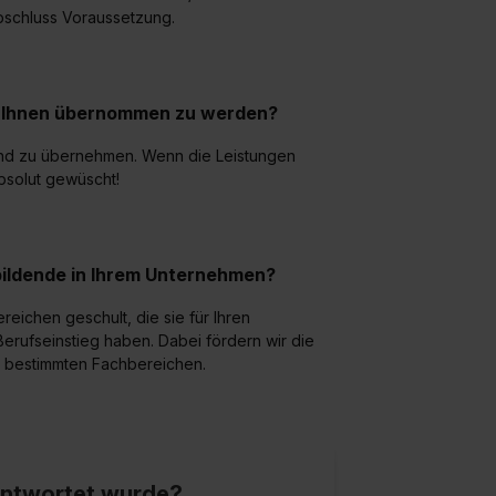
e Zukunft ganz oder teilweise über unsere Datenschutzerklärung 
abschluss Voraussetzung.
widerrufen. Weitere Informationen zu den einzelnen Cookies find
formationen:
Datenschutzerklärung
,
Impressum
.
ei Ihnen übernommen zu werden?
 und zu übernehmen. Wenn die Leistungen
bsolut gewüscht!
bildende in Ihrem Unternehmen?
reichen geschult, die sie für Ihren
Berufseinstieg haben. Dabei fördern wir die
in bestimmten Fachbereichen.
eantwortet wurde?