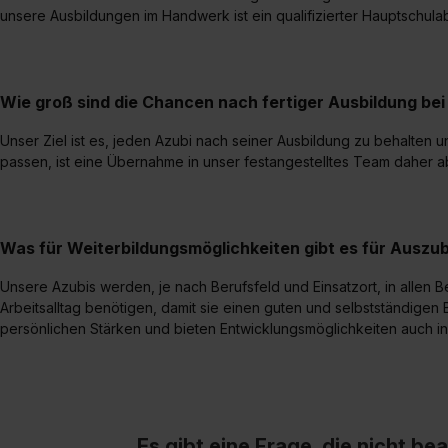
jederzeit mit Wirkung für di
unsere Ausbildungen im Handwerk ist ein qualifizierter Hauptschul
„Datenschutz-Einstellungen“ 
„Details zeigen“. Weitere In
Wie groß sind die Chancen nach fertiger Ausbildung b
Unser Ziel ist es, jeden Azubi nach seiner Ausbildung zu behalten
passen, ist eine Übernahme in unser festangestelltes Team daher a
Was für Weiterbildungsmöglichkeiten gibt es für Auszu
Unsere Azubis werden, je nach Berufsfeld und Einsatzort, in allen Be
Arbeitsalltag benötigen, damit sie einen guten und selbstständigen 
persönlichen Stärken und bieten Entwicklungsmöglichkeiten auch 
Es gibt eine Frage, die nicht b