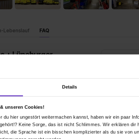
n-Lebenslauf
FAQ
ns + Lüneburger
nach oben
Welche Ausbil
Details
Wie sieht der
uell Kauffrauen/Kaufmänner für Groß- und
Ausbildungsste
iker/innen aus.
 & unseren Cookies!
 du hier ungestört weitermachen kannst, haben wir ein paar Infos
Bis wann muss 
hört!? Keine Sorge, das ist nicht Schlimmes. Wir erklären dir hi
Ausbildungspl
elle bei Ihnen aus?
icht, die Sprache ist ein bisschen komplizierter als du sie von 