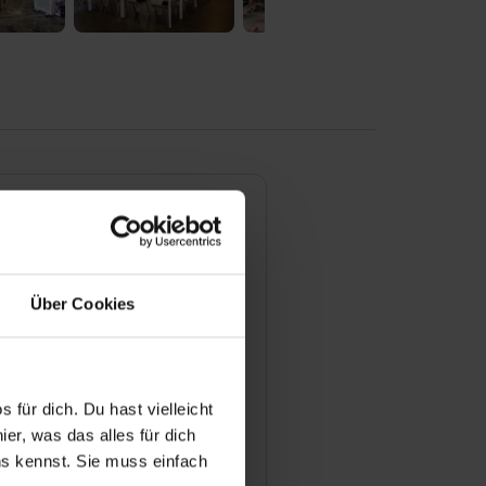
dungen bieten Sie an?
Über Cookies
 Bewerbungsprozess für eine
lle bei Ihnen aus?
 für dich. Du hast vielleicht
man sich für einen
er, was das alles für dich
atz bewerben?
uns kennst. Sie muss einfach