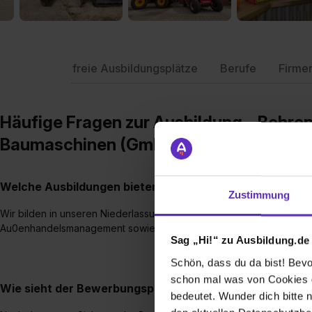
freie Ausbildungsplätze
Berufe
Firme
Häufige Fragen zur Ausbildung – Behre
Baumaschinen (GmbH & Co.) KG
Welche Ausbildungen bieten Sie an?
Zustimmung
Wir bilden in unseren Niederlassungen Hamburg und Barsbüttel akt
Au0enhandelsmanagement sowie Land- und Baumaschinenmechatron
Sag „Hi!“ zu Ausbildung.de
Schön, dass du da bist! Bevor
schon mal was von Cookies ge
Wie sieht der Bewerbungsprozess für eine Ausbildungsst
bedeutet. Wunder dich bitte n