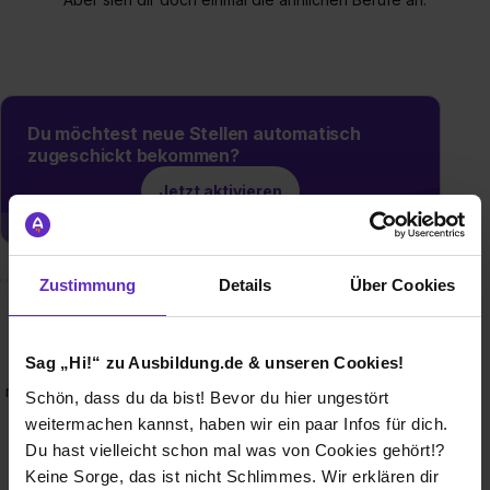
Du möchtest neue Stellen automatisch
zugeschickt bekommen?
Jetzt aktivieren
Zustimmung
Details
Über Cookies
Wusstest du schon, dass...
Sag „Hi!“ zu Ausbildung.de & unseren Cookies!
Das historische Gebäude der BEST-Sabel Oberschulen ist
mit zwei Gebäuden wie ein großer Schulcampus aufgebaut.
Schön, dass du da bist! Bevor du hier ungestört
Das Gymnasium und die Integrierte Sekundarschule (ISS)
weitermachen kannst, haben wir ein paar Infos für dich.
befinden sich im Haupthaus. Das modern ausgebaute
Du hast vielleicht schon mal was von Cookies gehört!?
Oberstufenhaus, direkt am Wasser gelegen, ergänzt den
Keine Sorge, das ist nicht Schlimmes. Wir erklären dir
Schulcampus seit 2024.