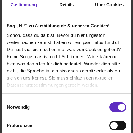
Zustimmung
Details
Über Cookies
Bonn
2016
8 Std. pro Tag
Sag „Hi!“ zu Ausbildung.de & unseren Cookies!
Noch in der Ausbildung
Schön, dass du da bist! Bevor du hier ungestört
weitermachen kannst, haben wir ein paar Infos für dich.
Du hast vielleicht schon mal was von Cookies gehört!?
Keine Sorge, das ist nicht Schlimmes. Wir erklären dir
hier, was das alles für dich bedeutet. Wunder dich bitte
Ich würde diese Firma
nicht, die Sprache ist ein bisschen komplizierter als du
nicht weiterempfehlen!
sie von uns kennst. Sie muss einfach den aktuellen
Datenschutzbestimmungen gerecht werden.
Die Nutzung von Cookies auf Ausbildung.de
Einwilligungsauswahl
Wie gefällt dir die Ausbildung bei deiner
Notwendig
Firma?
Wir verwenden Cookies zur technischen Funktion
Mir gefiel, dass sich um einen gekümmert wurde, wenn
unserer Webseite („Notwendig“), um von dir bei
Präferenzen
man eine Frage/ein Problem hatte. Der Ausbilder war in
Benutzung der Webseite getroffenen Einstellungen zu
der Hinsicht sehr kompetent. Mein größter Kritikpunkt