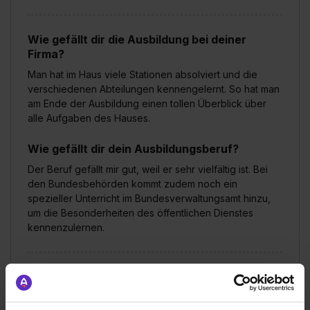
Wie gefällt dir die Ausbildung bei deiner
Firma?
Man hat im Haus viele Stationen absolviert und die
verschiedenen Abteilungen kennengelernt. So hat man
am Ende der Ausbildung einen tollen Überblick über
alle Aufgaben des Hauses.
Wie gefällt dir dein Ausbildungsberuf?
Der Beruf gefällt mir gut, weil er sehr vielfältig ist. Bei
den Bundesbehörden kommt zudem noch ein
spezieller Unterricht im Bundesverwaltungsamt hinzu,
um die Besonderheiten des öffentlichen Dienstes
kennenzulernen.
Bundesamt für Bauwesen und Raumordnung
Klassische duale Berufsausbildung