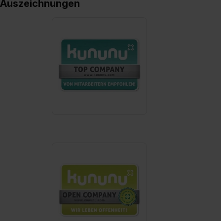
II). Du kannst die von dir erteilte Einwilligung jederzeit mit
Auszeichnungen
Wirkung für die Zukunft ganz oder teilweise über unsere
Datenschutzerklärung unter dem Punkt „Datenschutz-
Einstellungen“ widerrufen. Weitere Informationen zu den
einzelnen Cookies findest du durch Klick auf „Details
zeigen“. Weitere Informationen:
Datenschutzerklärung
,
Impressum
.