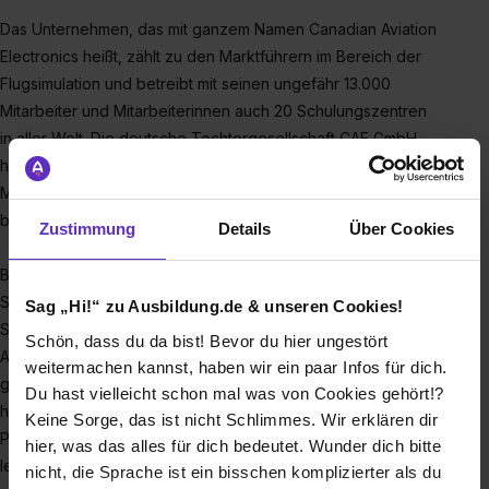
Das Unternehmen, das mit ganzem Namen Canadian Aviation
Electronics heißt, zählt zu den Marktführern im Bereich der
Flugsimulation und betreibt mit seinen ungefähr 13.000
Mitarbeiter und Mitarbeiterinnen auch 20 Schulungszentren
in aller Welt. Die deutsche Tochtergesellschaft CAE GmbH
hat ihren Sitz in Stolberg und beschäftigt rund 500
Mitarbeiter und Mitarbeiterinnen – zu denen kannst auch du
bald gehören.
Zustimmung
Details
Über Cookies
Bei der CAE GmbH hast du die Möglichkeit, ein Duales
Studium zum Mathematisch-Technischen
Sag „Hi!“ zu Ausbildung.de & unseren Cookies!
Softwareentwickler(m/w/d) machen. Dafür brauchst du
Schön, dass du da bist! Bevor du hier ungestört
Abitur, solltest Mathe als LK belegt und dort gute Noten
weitermachen kannst, haben wir ein paar Infos für dich.
geschrieben haben. Auch gute Physik- und Englischnoten
Du hast vielleicht schon mal was von Cookies gehört!?
helfen dir bei deiner Bewerbung und Spaß am
Keine Sorge, das ist nicht Schlimmes. Wir erklären dir
Programmieren wird vorausgesetzt. In deiner Ausbildung
hier, was das alles für dich bedeutet. Wunder dich bitte
lernst du dann das Analysieren und Lösen von Problemen –
nicht, die Sprache ist ein bisschen komplizierter als du