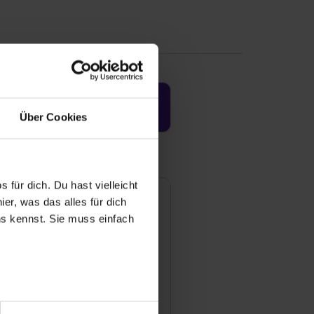
Jetzt aktivieren
Über Cookies
 für dich. Du hast vielleicht
re Protection Solutions
er, was das alles für dich
uns kennst. Sie muss einfach
nderter Straße 12
157 Sarstedt
Mail anzeigen
tarbeiter
00
r bei Benutzung der