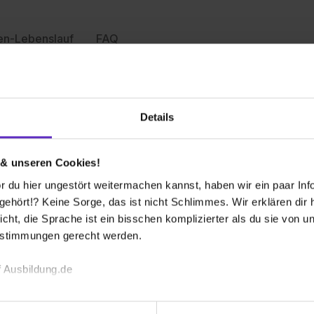
en-Lebenslauf
FAQ
 bekommen?
Details
 & unseren Cookies!
s
 du hier ungestört weitermachen kannst, haben wir ein paar Infos
Fi
hört!? Keine Sorge, das ist nicht Schlimmes. Wir erklären dir hi
icht, die Sprache ist ein bisschen komplizierter als du sie von 
 Gebiet der Building Solutions. Unsere Unternehmen
We
estimmungen gerecht werden.
e Instandhaltung sowie Gebäudemanagement und
31
e Unternehmen der
Fire Protection Solutions
sind
E-
 Ausbildung.de
ern auf dem Gebiet der Löschanlagen.
Mi
14
echnischen Funktion unserer Webseite („Notwendig“), um von di