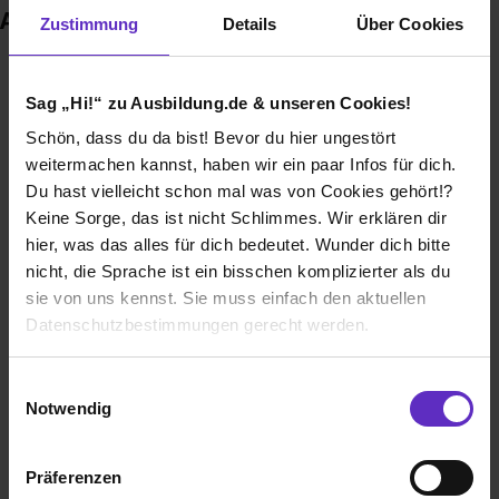
Auszeichnungen
Zustimmung
Details
Über Cookies
Sag „Hi!“ zu Ausbildung.de & unseren Cookies!
Schön, dass du da bist! Bevor du hier ungestört
weitermachen kannst, haben wir ein paar Infos für dich.
Du hast vielleicht schon mal was von Cookies gehört!?
Keine Sorge, das ist nicht Schlimmes. Wir erklären dir
hier, was das alles für dich bedeutet. Wunder dich bitte
nicht, die Sprache ist ein bisschen komplizierter als du
sie von uns kennst. Sie muss einfach den aktuellen
TOP COMPANY
Datenschutzbestimmungen gerecht werden.
Die Nutzung von Cookies auf Ausbildung.de
Einwilligungsauswahl
Notwendig
Wir verwenden Cookies zur technischen Funktion
unserer Webseite („Notwendig“), um von dir bei
Präferenzen
Benutzung der Webseite getroffenen Einstellungen zu