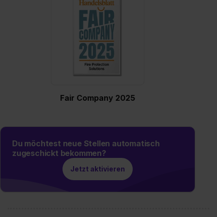
Eine Erlaubnis hierfür kannst du auch später noch im
Einzelfall bei dem jeweiligen Inhalt erteilen. Willst du nur
bestimmte Verwendungszwecke zulassen, triff deine
Auswahl über die Checkboxen und klick auf „Auswahl
erlauben“. Die Einwilligung zur Platzierung von Cookies
der Kategorien „Präferenzen“, „Statistiken“ und „Social
Media und Marketing“ umfasst hierbei die Einwilligung
zur Übermittlung deiner Daten in die USA (Art. 49 Abs. 1
Fair Company 2025
S. 1 lit. a) DS-GVO). Die USA verfügen über kein
angemessenes Datenschutzniveau (EuGH – Schrems
II). Du kannst die von dir erteilte Einwilligung jederzeit mit
Wirkung für die Zukunft ganz oder teilweise über unsere
Du möchtest neue Stellen automatisch
Datenschutzerklärung unter dem Punkt „Datenschutz-
zugeschickt bekommen?
Einstellungen“ widerrufen. Weitere Informationen zu den
Jetzt aktivieren
einzelnen Cookies findest du durch Klick auf „Details
zeigen“. Weitere Informationen:
Datenschutzerklärung
,
Impressum
.