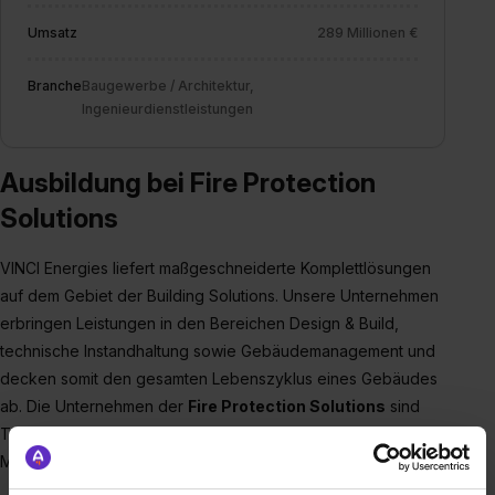
Umsatz
289 Millionen €
Branche
Baugewerbe / Architektur,
Ingenieurdienstleistungen
Ausbildung bei Fire Protection
Solutions
VINCI Energies liefert maßgeschneiderte Komplettlösungen
auf dem Gebiet der Building Solutions. Unsere Unternehmen
erbringen Leistungen in den Bereichen Design & Build,
technische Instandhaltung sowie Gebäudemanagement und
decken somit den gesamten Lebenszyklus eines Gebäudes
ab. Die Unternehmen der
Fire Protection Solutions
sind
Teil dieses Netzwerks und zählen in Deutschland zu den
Marktführern auf dem Gebiet der Löschanlagen.