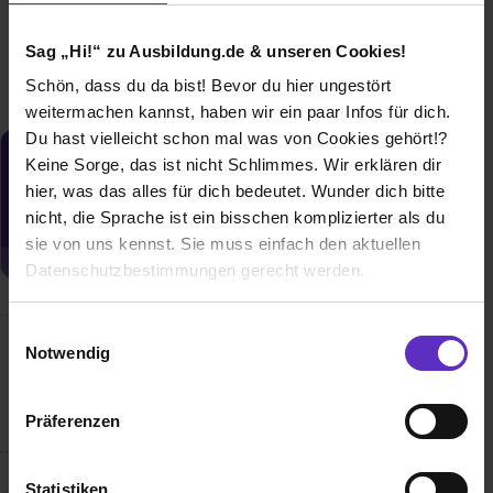
01.08.2026
1 freier Platz
Sag „Hi!“ zu Ausbildung.de & unseren Cookies!
Schön, dass du da bist! Bevor du hier ungestört
weitermachen kannst, haben wir ein paar Infos für dich.
Du hast vielleicht schon mal was von Cookies gehört!?
Keine Sorge, das ist nicht Schlimmes. Wir erklären dir
Du möchtest neue Stellen automatisch
zugeschickt bekommen?
hier, was das alles für dich bedeutet. Wunder dich bitte
nicht, die Sprache ist ein bisschen komplizierter als du
Jetzt aktivieren
sie von uns kennst. Sie muss einfach den aktuellen
Datenschutzbestimmungen gerecht werden.
Die Nutzung von Cookies auf Ausbildung.de
Einwilligungsauswahl
Notwendig
Wusstest du schon, dass...
Wir verwenden Cookies zur technischen Funktion
unserer Webseite („Notwendig“), um von dir bei
wir eine Bibliothek und eine eigene Mensa haben?
Präferenzen
Benutzung der Webseite getroffenen Einstellungen zu
speichern ( „Präferenzen“), die Zugriffe auf unsere
Webseite zu analysieren („Statistiken“), um
Statistiken