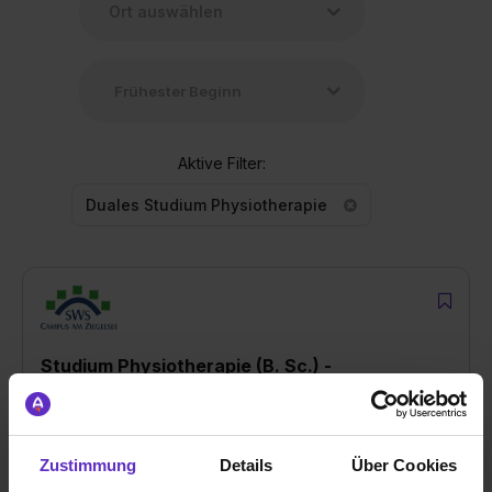
Aktive Filter:
Duales Studium Physiotherapie
Studium Physiotherapie (B. Sc.) -
(ausbildungsintegriert) (m/w/d)
bei
Campus am Ziegelsee
Zustimmung
Details
Über Cookies
19055 Schwerin