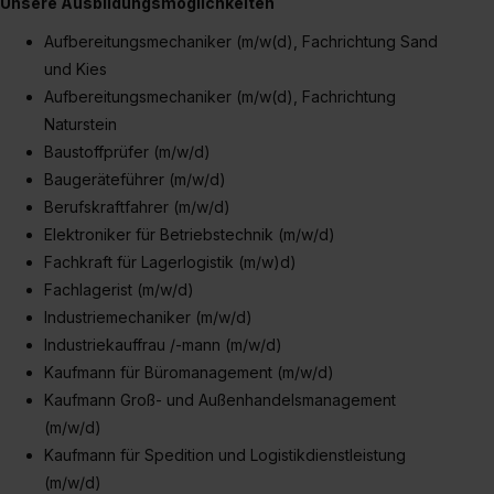
Unsere Ausbildungsmöglichkeiten
Einzelfall bei dem jeweiligen Inhalt erteilen. Willst du nur
bestimmte Verwendungszwecke zulassen, triff deine
Aufbereitungsmechaniker (m/w(d), Fachrichtung Sand
Auswahl über die Checkboxen und klick auf „Auswahl
und Kies
erlauben“. Die Einwilligung zur Platzierung von Cookies
Aufbereitungsmechaniker (m/w(d), Fachrichtung
der Kategorien „Präferenzen“, „Statistiken“ und „Social
Naturstein
Media und Marketing“ umfasst hierbei die Einwilligung
Baustoffprüfer (m/w/d)
zur Übermittlung deiner Daten in die USA (Art. 49 Abs. 1
Baugeräteführer (m/w/d)
S. 1 lit. a) DS-GVO). Die USA verfügen über kein
Berufskraftfahrer (m/w/d)
angemessenes Datenschutzniveau (EuGH – Schrems
Elektroniker für Betriebstechnik (m/w/d)
II). Du kannst die von dir erteilte Einwilligung jederzeit mit
Fachkraft für Lagerlogistik (m/w)d)
Wirkung für die Zukunft ganz oder teilweise über unsere
Fachlagerist (m/w/d)
Datenschutzerklärung unter dem Punkt „Datenschutz-
Industriemechaniker (m/w/d)
Einstellungen“ widerrufen. Weitere Informationen zu den
Industriekauffrau /-mann (m/w/d)
einzelnen Cookies findest du durch Klick auf „Details
Kaufmann für Büromanagement (m/w/d)
zeigen“. Weitere Informationen:
Datenschutzerklärung
,
Kaufmann Groß- und Außenhandelsmanagement
Impressum
.
(m/w/d)
Kaufmann für Spedition und Logistikdienstleistung
(m/w/d)