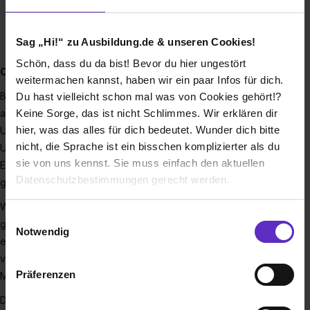
Zement
Transportbeton
Sag „Hi!“ zu Ausbildung.de & unseren Cookies!
Bauchemie
Schön, dass du da bist! Bevor du hier ungestört
CEMEX als Arbeitgeber
weitermachen kannst, haben wir ein paar Infos für dich.
Bei CEMEX ist es uns wichtig, Ihnen eine hochqualitative
Du hast vielleicht schon mal was von Cookies gehört!?
Keine Sorge, das ist nicht Schlimmes. Wir erklären dir
abwechslungsreiche Berufsausbildung zu ermöglichen.
hier, was das alles für dich bedeutet. Wunder dich bitte
Unsere engagierten Ausbilder geben Ihnen individuelle
nicht, die Sprache ist ein bisschen komplizierter als du
Unterstützung. Sie bekommen eine überdurchschnittliche
sie von uns kennst. Sie muss einfach den aktuellen
Entlohnung, und unsere Arbeitszeitregeln fördern einen
Datenschutzbestimmungen gerecht werden.
gesunden Ausgleich zwischen Arbeit und Freizeit.
Warum bieten wir Ihnen diese ganzen Vorteile? Weil wir
Die Nutzung von Cookies auf Ausbildung.de
Einwilligungsauswahl
genau wissen, unsere starke Position im Markt haben wir in
Notwendig
erster Linie unseren Mitarbeiterinnen und Mitarbeitern zu
Wir verwenden Cookies zur technischen Funktion
verdanken. Und unsere Auszubildenden sind unsere
unserer Webseite („Notwendig“), um von dir bei
Präferenzen
Mitarbeiterinnen und Mitarbeiter von morgen.
Benutzung der Webseite getroffenen Einstellungen zu
speichern ( „Präferenzen“), die Zugriffe auf unsere
Das können Sie ganz wörtlich nehmen: Wir geben Ihnen eine