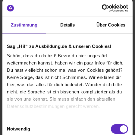
Wie gefällt dir dein Ausbildungsberuf?
Ich finde, Fachinformatiker/in haben eine gute
berufliche Perspektive und man lernt wirklich viel
Zustimmung
Details
Über Cookies
Nützliches. Diese Fähigkeiten bringen dich sowohl im
beruflichen als auch im privaten weiter. Nur leider
haben wir zu wenig Berufsschullehrer. Wäre schön,
wenn die Klasse mit weniger SchülerInnen ausgestattet
Sag „Hi!“ zu Ausbildung.de & unseren Cookies!
wäre.
Schön, dass du da bist! Bevor du hier ungestört
weitermachen kannst, haben wir ein paar Infos für dich.
Du hast vielleicht schon mal was von Cookies gehört!?
Commerzbank AG
Keine Sorge, das ist nicht Schlimmes. Wir erklären dir
Klassische duale Berufsausbildung
hier, was das alles für dich bedeutet. Wunder dich bitte
Frankfurt am Main
nicht, die Sprache ist ein bisschen komplizierter als du
2019
sie von uns kennst. Sie muss einfach den aktuellen
8 Std. pro Tag
Datenschutzbestimmungen gerecht werden.
Noch in der Ausbildung
Die Nutzung von Cookies auf Ausbildung.de
Einwilligungsauswahl
Notwendig