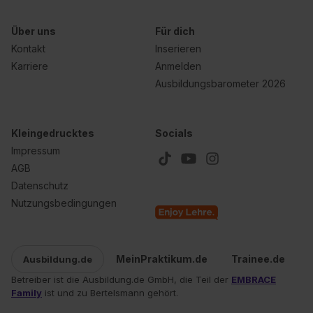
Einstellungen“ widerrufen. Weitere Informationen zu den
einzelnen Cookies findest du durch Klick auf „Details
Über uns
Für dich
zeigen“. Weitere Informationen:
Datenschutzerklärung
,
Kontakt
Inserieren
Impressum
.
Karriere
Anmelden
Ausbildungsbarometer 2026
Kleingedrucktes
Socials
Impressum
AGB
Datenschutz
Nutzungsbedingungen
MeinPraktikum.de
Trainee.de
Ausbildung.de
Betreiber ist die Ausbildung.de GmbH, die Teil der
EMBRACE
Family
ist und zu Bertelsmann gehört.