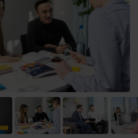
 Video-Content von YouTube. Neugierig? Dann schalte die Inhalte jetzt
ernen Inhalte von YouTube.
 mir die externen Inhalte angezeigt werden. Personenbezogene Daten könne
en. Mehr Infos gibt es in der
Datenschutzerklärung
.