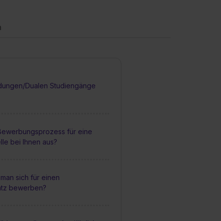
n
dungen/Dualen Studiengänge
 Bewerbungsprozess für eine
lle bei Ihnen aus?
man sich für einen
atz bewerben?