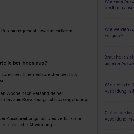
Wie viele Ausb
bei Ihnen aus
Wie werden Au
r Büromanagement sowie im mittleren
vergütet?
Brauche ich e
elle bei Ihnen aus?
um eine Ausbi
nzureichen. Einen entsprechenden Link
se.
Wie sieht die
Ausbildung in 
rsten Woche nach Versand deiner
 alle bis zum Bewerbungsschluss eingehenden
Gibt es die Mög
der Ausschreibungsfrist. Dies verkürzt die
Ausbildung im 
die technische Abwicklung.