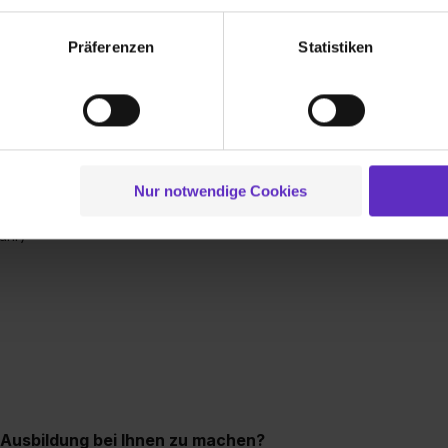
echnischen Funktion unserer Webseite („Notwendig“), um von di
lungen zu speichern ( „Präferenzen“), die Zugriffe auf unsere We
Präferenzen
Statistiken
ionen zu deiner Verwendung unserer Website an unsere Partner f
und um Inhalte und Anzeigen zu personalisieren („Social Media 
tionen möglicherweise mit weiteren Daten zusammen, die du ihnen
g der Dienste gesammelt haben. Durch Klick auf den Button „C
 €*
 der Datenverarbeitung für alle genannten Verwendungszweck
ei der separaten Aktivierung von „Social Media und Marketing“ bi
€*
Nur notwendige Cookies
 Setzen der Cookies externe Inhalte (z.B. Videos oder Posts) an
ne Daten an Social Media Dienste, ggfs. mit Sitz in den USA, üb
ahr)*
uch später noch im Einzelfall bei dem jeweiligen Inhalt erteilen. 
 triff deine Auswahl über die Checkboxen und klick auf „Auswa
 von Cookies der Kategorien „Präferenzen“, „Statistiken“ und „So
ung zur Übermittlung deiner Daten in die USA (Art. 49 Abs. 1 S. 
enes Datenschutzniveau (EuGH – Schrems II). Du kannst die von 
e Zukunft ganz oder teilweise über unsere Datenschutzerklärung 
widerrufen. Weitere Informationen zu den einzelnen Cookies find
formationen:
Datenschutzerklärung
,
Impressum
.
 Ausbildung bei Ihnen zu machen?