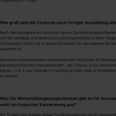
Organisation in Frage.
Wie groß sind die Chancen nach fertiger Ausbildung 
Nach dem erfolgreichen Abschluss deines Bachelorstudiums/deiner 
sich dir vielfältige und attraktive Einsatzmöglichkeiten in allen Tä
Grundsätzlich bilden wir in diesen Bereichen für den eigenen Bed
garantiert ist.
Besonders leistungsstarken Auszubildenden (Kaufleute für Büroma
bei entsprechendem Personalbedarf – die Chance, in ein unbefristet
Dienst i. d. R. in der Zentrale in Frankfurt am Main oder in Einzel
zu werden.
Was für Weiterbildungsmöglichkeiten gibt es für Auszu
sieht ein typischer Karriereweg aus?
Wir fördern den Ausbau deiner Fachkompetenzen durch zielgerichte