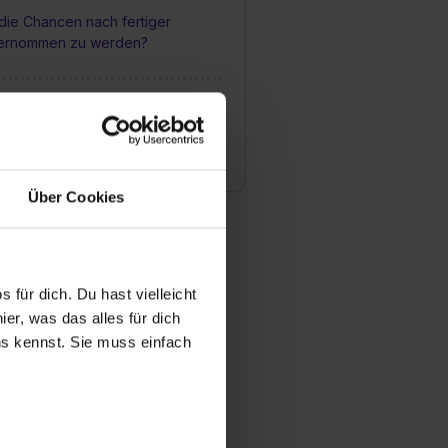
die Chancen nach fertiger
bernommen zu werden?
bildungsmöglichkeiten gibt es für
 in Ihrem Unternehmen? Wie
scher Karriereweg aus?
Über Cookies
 für dich. Du hast vielleicht
er, was das alles für dich
uns kennst. Sie muss einfach