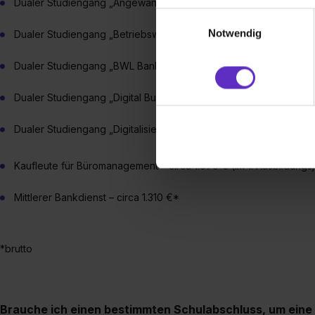
Dualer Studiengang „Angewandte Informatik“ – circa 1.325 €*
Wir verwenden Cookies zur t
Einwilligungsauswahl
Webseite getroffenen Einstel
Notwendig
Dualer Studiengang „Betriebswirtschaftslehre“ – circa 1.325 €*
(„Statistiken“), um Informat
und Analysen weiterzugeben 
Dualer Studiengang „BWL Bank“ – circa 1.325 €*
Partner führen diese Informa
sie im Rahmen deiner Nutzun
Dualer Studiengang „Digital Business Management“ – circa 1.325
dem Setzen der Cookies und
zu. . In diesem Fall sowie b
Dualer Studiengang „Digitalisierungsmanagement“ – circa 1.325 
einverstanden, dass dir nach
erforderliche personenbezoge
Kaufleute für Büromanagement – circa 1.070 € (im 1. Ausbildungsj
Erlaubnis hierfür kannst du a
Verwendungszwecke zulassen,
Mittlerer Bankdienst – circa 1.310 €*
Einwilligung zur Platzierung
umfasst hierbei die Einwillig
verfügen über kein angemess
*brutto
jederzeit mit Wirkung für di
„Datenschutz-Einstellungen“ 
„Details zeigen“. Weitere In
Brauche ich einen bestimmten Schulabschluss, um eine