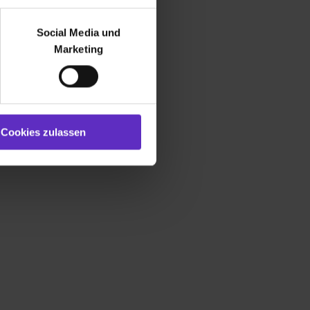
r bei Benutzung der
bseite zu analysieren
Social Media und
ür soziale Medien, Werbung
Marketing
und Marketing“). Unsere
 bereitgestellt hast oder die
ookies zulassen“ stimmst du
e (ausgenommen „Notwendig“)
st du auch damit
Cookies zulassen
gezeigt und hierfür
ermittelt werden. Eine
Willst du nur bestimmte
hl erlauben“. Die
cial Media und Marketing“
1 lit. a) DS-GVO). Die USA
dir erteilte Einwilligung
unter dem Punkt
est du durch Klick auf