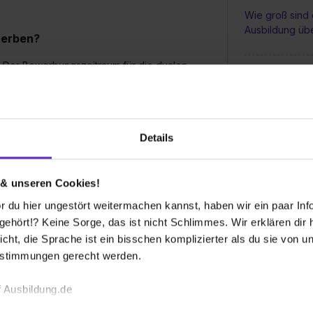
Wie groß sind 
Ausbildung ü
werben?
. Der Bewerbungszeitraum für die dualen
e Ausbildungen werden in der Regel eher zum
Was für Weiter
tter abonnieren. Damit wirst du per E-Mail
Auszubildende
nformiert.
sieht ein typi
Details
 ausgeschrieben?
 & unseren Cookies!
usbildungsplätze liegt bei circa 50 im Jahr.
 du hier ungestört weitermachen kannst, haben wir ein paar Infos
hört!? Keine Sorge, das ist nicht Schlimmes. Wir erklären dir hi
icht, die Sprache ist ein bisschen komplizierter als du sie von 
estimmungen gerecht werden.
 Ausbildung.de