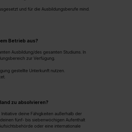
usgesetzt und für die Ausbildungsberufe mind.
rem Betrieb aus?
amten Ausbildung/des gesamten Studiums. In
dungsbereich zur Verfügung.
ung gestellte Unterkunft nutzen.
et.
sland zu absolvieren?
Initiative deine Fähigkeiten außerhalb der
deinen fünf- bis siebenwöchigen Aufenthalt
Aufsichtsbehörde oder eine internationale