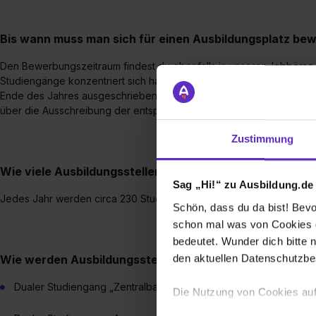
Bis wann muss man sich für einen Ausbildungsplatz be
Den Bewerbungszeitraum findest du ebenfalls in unserer Jobbörse
Studiengänge konzentriert sich hauptsächlich auf den Sommer. Di
Ende des Jahres ausgeschrieben.Gerne kannst du unseren Jobnewsle
über die Ausschreibung der entsprechenden Ausbildungsangebote i
Zustimmung
Wie viele Ausbildungsstellen werden jährlich bei Ihnen
Sag „Hi!“ zu Ausbildung.de
Jedes Jahr werden circa 230 Studierende eingestellt. Die Zahl der A
Schön, dass du da bist! Bevor
schon mal was von Cookies ge
bedeutet. Wunder dich bitte n
den aktuellen Datenschutzb
Wie werden Ausbildungsstellen bei Ihnen vergütet?
Dualer Studiengang „Zentralbankwesen“ – circa 1.560 €*
Die Nutzung von Cookies auf