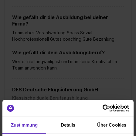
Wie gefällt dir die Ausbildung bei deiner
Firma?
Teamarbeit Verantwortung Spass Sozial
Hochprofessionell Gutes coaching Gute Bezahlung
Wie gefällt dir dein Ausbildungsberuf?
Weil er nie langweilig ist und man seine Kreativität im
Team anwenden kann.
DFS Deutsche Flugsicherung GmbH
Klassische duale Berufsausbildung
Frankfurt am Main
2020
7 Std. pro Tag
Zustimmung
Details
Über Cookies
Übernommen