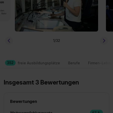
von
rden.
n. Mehr
1
/32
352
freie Ausbildungsplätze
Berufe
Firmen-Leben
Insgesamt 3 Bewertungen
Bewertungen
Weiterempfehlungsrate
67 %