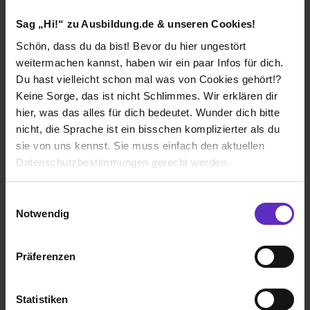
Sag „Hi!“ zu Ausbildung.de & unseren Cookies!
Verdienst
1. Ausbildungsjahr:
1600€
Schön, dass du da bist! Bevor du hier ungestört
weitermachen kannst, haben wir ein paar Infos für dich.
2. Ausbildungsjahr:
1700€
Du hast vielleicht schon mal was von Cookies gehört!?
3. Ausbildungsjahr:
1800€
Keine Sorge, das ist nicht Schlimmes. Wir erklären dir
4. Ausbildungsjahr:
1900€
hier, was das alles für dich bedeutet. Wunder dich bitte
nicht, die Sprache ist ein bisschen komplizierter als du
sie von uns kennst. Sie muss einfach den aktuellen
Datenschutzbestimmungen gerecht werden.
Ich würde diese Firma
nicht weiterempfehlen!
Die Nutzung von Cookies auf Ausbildung.de
Einwilligungsauswahl
Notwendig
Wir verwenden Cookies zur technischen Funktion
unserer Webseite („Notwendig“), um von dir bei
Präferenzen
Benutzung der Webseite getroffenen Einstellungen zu
Wie gefällt dir die Ausbildung bei deiner
speichern ( „Präferenzen“), die Zugriffe auf unsere
Firma?
Webseite zu analysieren („Statistiken“), um
Statistiken
Die Firma ist sehr bekannt und gibt viele Karriere