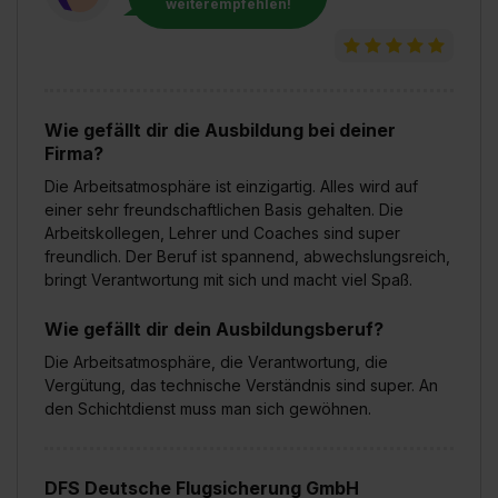
weiterempfehlen!
bestimmte Verwendungszwecke zulassen, triff deine
Auswahl über die Checkboxen und klick auf „Auswahl
erlauben“. Die Einwilligung zur Platzierung von Cookies
der Kategorien „Präferenzen“, „Statistiken“ und „Social
Media und Marketing“ umfasst hierbei die Einwilligung
Wie gefällt dir die Ausbildung bei deiner
zur Übermittlung deiner Daten in die USA (Art. 49 Abs. 1
Firma?
S. 1 lit. a) DS-GVO). Die USA verfügen über kein
Die Arbeitsatmosphäre ist einzigartig. Alles wird auf
angemessenes Datenschutzniveau (EuGH – Schrems
einer sehr freundschaftlichen Basis gehalten. Die
II). Du kannst die von dir erteilte Einwilligung jederzeit mit
Arbeitskollegen, Lehrer und Coaches sind super
Wirkung für die Zukunft ganz oder teilweise über unsere
freundlich. Der Beruf ist spannend, abwechslungsreich,
Datenschutzerklärung unter dem Punkt „Datenschutz-
bringt Verantwortung mit sich und macht viel Spaß.
Einstellungen“ widerrufen. Weitere Informationen zu den
Wie gefällt dir dein Ausbildungsberuf?
einzelnen Cookies findest du durch Klick auf „Details
zeigen“. Weitere Informationen:
Datenschutzerklärung
,
Die Arbeitsatmosphäre, die Verantwortung, die
Impressum
.
Vergütung, das technische Verständnis sind super. An
den Schichtdienst muss man sich gewöhnen.
DFS Deutsche Flugsicherung GmbH