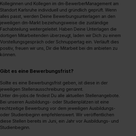
S. 1 lit. a) DS-GVO). Die USA verfügen über kein
Kolleginnen und Kollegen im dm-BewerberManagement am
angemessenes Datenschutzniveau (EuGH – Schrems
Standort Karlsruhe individuell und gründlich geprüft. Wenn
II). Du kannst die von dir erteilte Einwilligung jederzeit mit
alles passt, werden Deine Bewerbungsunterlagen an den
jeweiligen dm-Markt beziehungsweise die zuständige
Wirkung für die Zukunft ganz oder teilweise über unsere
Fachabteilung weitergeleitet. Haben Deine Unterlagen die
Datenschutzerklärung unter dem Punkt „Datenschutz-
dortigen Mitarbeitenden überzeugt, laden wir Dich zu einem
Einstellungen“ widerrufen. Weitere Informationen zu den
Vorstellungsgespräch oder Schnuppertag ein. Verläuft dies
einzelnen Cookies findest du durch Klick auf „Details
positiv, freuen wir uns, Dir die Mitarbeit bei dm anbieten zu
zeigen“. Weitere Informationen:
Datenschutzerklärung
,
können.
Impressum
.
Gibt es eine Bewerbungsfrist?
Sollte es eine Bewerbungsfrist geben, ist diese in der
jeweiligen Stellenausschreibung genannt.
Unter dm-jobs.de findest Du alle aktuellen Stellenangebote.
Bei unseren Ausbildungs- oder Studienplätzen ist eine
rechtzeitige Bewerbung vor dem jeweiligen Ausbildungs-
oder Studienbeginn empfehlenswert. Wir veröffentlichen
diese Stellen bereits im Juni, ein Jahr vor Ausbildungs- und
Studienbeginn.