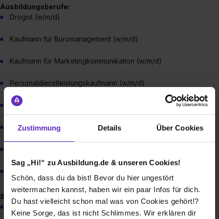
Ausbildungsberufe:
Drogist (w/m/d)
Kaufmann für Büromanagement (w/m/d)
Kaufmann für Marketingkommunikation (w/m/d)
Personaldienstleistungskaufmann (w/m/d)
Fachkraft für Lagerlogistik (w/m/d)
Fachlagerist (w/m/d)
Zustimmung
Details
Über Cookies
Elektroniker für Betriebstechnik (w/m/d)
Sag „Hi!“ zu Ausbildung.de & unseren Cookies!
Mechatroniker (m/w/d)
Schön, dass du da bist! Bevor du hier ungestört
weitermachen kannst, haben wir ein paar Infos für dich.
Studiengänge:
Du hast vielleicht schon mal was von Cookies gehört!?
Duales Studium BWL-Handel (B.A.)
Keine Sorge, das ist nicht Schlimmes. Wir erklären dir