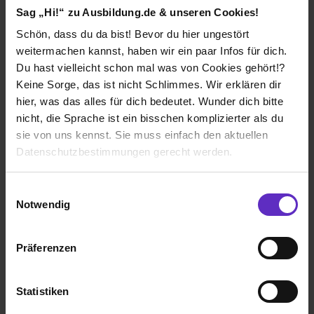
bei
Dorint Hotels Betriebs GmbH
Sag „Hi!“ zu Ausbildung.de & unseren Cookies!
Schön, dass du da bist! Bevor du hier ungestört
Bonn
weitermachen kannst, haben wir ein paar Infos für dich.
nach Absprache
Du hast vielleicht schon mal was von Cookies gehört!?
1 freier Platz
Keine Sorge, das ist nicht Schlimmes. Wir erklären dir
hier, was das alles für dich bedeutet. Wunder dich bitte
nicht, die Sprache ist ein bisschen komplizierter als du
sie von uns kennst. Sie muss einfach den aktuellen
Datenschutzbestimmungen gerecht werden.
Auszubildende Köche (m/w/d)
Die Nutzung von Cookies auf Ausbildung.de
Einwilligungsauswahl
bei
Dorint Hotels Betriebs GmbH
Notwendig
Wir verwenden Cookies zur technischen Funktion
Düren
unserer Webseite („Notwendig“), um von dir bei
nach Absprache
Präferenzen
Benutzung der Webseite getroffenen Einstellungen zu
1 freier Platz
speichern ( „Präferenzen“), die Zugriffe auf unsere
Webseite zu analysieren („Statistiken“), um
Statistiken
Informationen zu deiner Verwendung unserer Website an