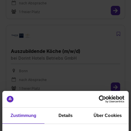
nach Absprache
1 freier Platz
Auszubildende Köche (m/w/d)
bei
Dorint Hotels Betriebs GmbH
Bonn
nach Absprache
1 freier Platz
Zustimmung
Details
Über Cookies
Auszubildende Köche (m/w/d)