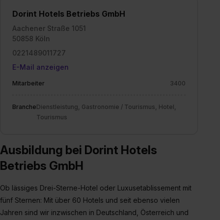
Auswahl über die Checkboxen und klick auf „Auswahl
Dorint Hotels Betriebs GmbH
erlauben“. Die Einwilligung zur Platzierung von Cookies
Aachener Straße 1051
der Kategorien „Präferenzen“, „Statistiken“ und „Social
50858 Köln
Media und Marketing“ umfasst hierbei die Einwilligung
0221489011727
zur Übermittlung deiner Daten in die USA (Art. 49 Abs. 1
E-Mail anzeigen
S. 1 lit. a) DS-GVO). Die USA verfügen über kein
angemessenes Datenschutzniveau (EuGH – Schrems
Mitarbeiter
3400
II). Du kannst die von dir erteilte Einwilligung jederzeit mit
Wirkung für die Zukunft ganz oder teilweise über unsere
Branche
Dienstleistung, Gastronomie / Tourismus, Hotel,
Datenschutzerklärung unter dem Punkt „Datenschutz-
Tourismus
Einstellungen“ widerrufen. Weitere Informationen zu den
einzelnen Cookies findest du durch Klick auf „Details
Ausbildung bei Dorint Hotels
zeigen“. Weitere Informationen:
Datenschutzerklärung
,
Impressum
.
Betriebs GmbH
Ob lässiges Drei-Sterne-Hotel oder Luxusetablissement mit
fünf Sternen: Mit über 60 Hotels und seit ebenso vielen
Jahren sind wir inzwischen in Deutschland, Österreich und