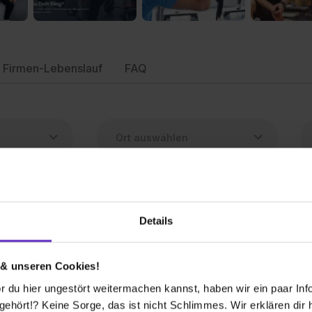
Firmen-Lebenslauf
FAQ
Details
astiklehrer*in inkl. Fachabitur (m/w/d)
t und Gymnastik
 & unseren Cookies!
eie Plätze
 du hier ungestört weitermachen kannst, haben wir ein paar Infos
hört!? Keine Sorge, das ist nicht Schlimmes. Wir erklären dir hi