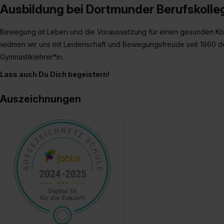
Ausbildung bei Dortmunder Berufskolle
verfügen über kein angemess
jederzeit mit Wirkung für di
Bewegung ist Leben und die Voraussetzung für einen gesunden Kör
„Datenschutz-Einstellungen“ 
widmen wir uns mit Leidenschaft und Bewegungsfreude seit 1960 de
„Details zeigen“. Weitere In
Gymnastiklehrer*in.
Lass auch Du Dich begeistern!
Auszeichnungen