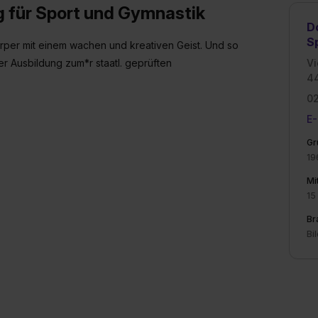
g für Sport und Gymnastik
enes Datenschutzniveau (EuGH – Schrems II). Du kannst die von 
D
e Zukunft ganz oder teilweise über unsere Datenschutzerklärung 
S
per mit einem wachen und kreativen Geist. Und so
widerrufen. Weitere Informationen zu den einzelnen Cookies find
r Ausbildung zum*r staatl. geprüften
Vi
formationen:
Datenschutzerklärung
,
Impressum
.
4
0
E-
Gr
19
Mi
15
Br
Bi