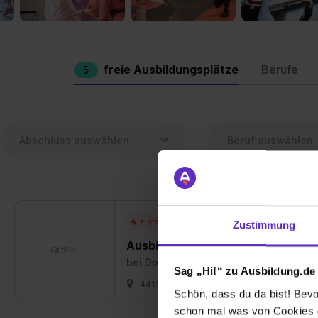
freie Ausbildungsplätze
Berufe
5
Zustimmung
Ausbildung zum*zur Sport- & Gymn
bei
Dortmunder Berufskolleg für Spor
Sag „Hi!“ zu Ausbildung.de
44139 Dortmund
01.08.2026
5 fr
Schön, dass du da bist! Bevor
schon mal was von Cookies ge