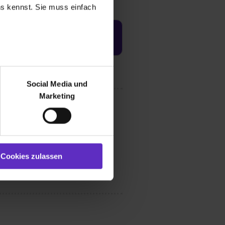
uns kennst. Sie muss einfach
Jetzt aktivieren
r bei Benutzung der
bseite zu analysieren
Social Media und
ür soziale Medien, Werbung
Marketing
und Marketing“). Unsere
 bereitgestellt hast oder die
ookies zulassen“ stimmst du
e (ausgenommen „Notwendig“)
st du auch damit
Cookies zulassen
gezeigt und hierfür
ermittelt werden. Eine
Willst du nur bestimmte
hl erlauben“. Die
cial Media und Marketing“
1 lit. a) DS-GVO). Die USA