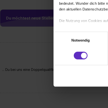
bedeutet. Wunder dich bitte n
den aktuellen Datenschutzb
Du möchtest neue Stellen automatisch zugeschickt
Die Nutzung von Cookies auf
Wir verwenden Cookies zur t
Einwilligungsauswahl
Webseite getroffenen Einstel
Notwendig
(„Statistiken“), um Informat
und Analysen weiterzugeben 
Partner führen diese Informa
sie im Rahmen deiner Nutzun
dem Setzen der Cookies und
... Du bei uns eine Doppelqualifikation aus Berufsabschluss und Fa
zu. . In diesem Fall sowie b
nach Deinem Examen alle Türen o
einverstanden, dass dir nach
erforderliche personenbezoge
Erlaubnis hierfür kannst du a
Verwendungszwecke zulassen,
Einwilligung zur Platzierung
umfasst hierbei die Einwillig