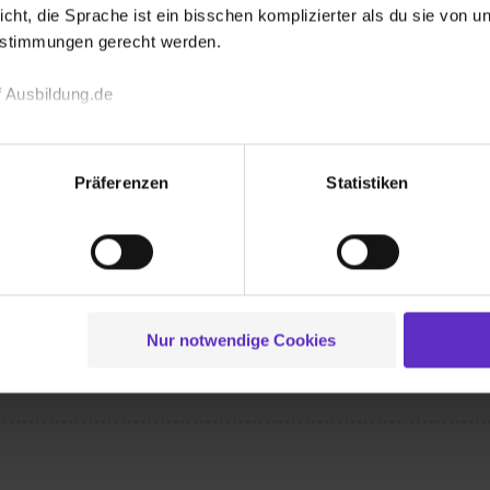
icht, die Sprache ist ein bisschen komplizierter als du sie von 
estimmungen gerecht werden.
 bekommen?
 Ausbildung.de
echnischen Funktion unserer Webseite („Notwendig“), um von di
lungen zu speichern ( „Präferenzen“), die Zugriffe auf unsere We
Präferenzen
Statistiken
ionen zu deiner Verwendung unserer Website an unsere Partner f
und um Inhalte und Anzeigen zu personalisieren („Social Media 
tionen möglicherweise mit weiteren Daten zusammen, die du ihnen
Wusstest du schon, dass...
g der Dienste gesammelt haben. Durch Klick auf den Button „C
 der Datenverarbeitung für alle genannten Verwendungszweck
chhochschulreife erlangst. So stehen Dir
ei der separaten Aktivierung von „Social Media und Marketing“ bi
ffen...
Nur notwendige Cookies
 Setzen der Cookies externe Inhalte (z.B. Videos oder Posts) an
ne Daten an Social Media Dienste, ggfs. mit Sitz in den USA, üb
uch später noch im Einzelfall bei dem jeweiligen Inhalt erteilen. 
 triff deine Auswahl über die Checkboxen und klick auf „Auswa
 von Cookies der Kategorien „Präferenzen“, „Statistiken“ und „So
ung zur Übermittlung deiner Daten in die USA (Art. 49 Abs. 1 S. 