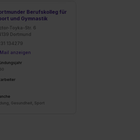
dir erteilte Einwilligung
ortmunder Berufskolleg für
unter dem Punkt
port und Gymnastik
est du durch Klick auf
ctor-Toyka-Str. 6
4139 Dortmund
231 134279
Mail anzeigen
ündungsjahr
60
tarbeiter
anche
ldung, Gesundheit, Sport