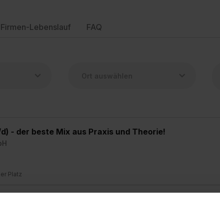
Firmen-Lebenslauf
FAQ
d) - der beste Mix aus Praxis und Theorie!
bH
ier Platz