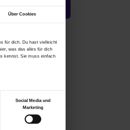
Jetzt aktivieren
Über Cookies
 für dich. Du hast vielleicht
er, was das alles für dich
uns kennst. Sie muss einfach
r bei Benutzung der
bseite zu analysieren
Social Media und
ür soziale Medien, Werbung
Marketing
und Marketing“). Unsere
 bereitgestellt hast oder die
ookies zulassen“ stimmst du