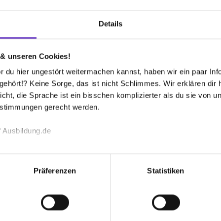
 bekommen?
Details
 & unseren Cookies!
 du hier ungestört weitermachen kannst, haben wir ein paar Infos
hört!? Keine Sorge, das ist nicht Schlimmes. Wir erklären dir hi
icht, die Sprache ist ein bisschen komplizierter als du sie von 
Wusstest du schon, dass...
estimmungen gerecht werden.
e Universitäten und Hochschulen erkennen
ür den Studiengang an - oftmals verläuft
 Ausbildung.de
tudiendauer verkürzt sich.
echnischen Funktion unserer Webseite („Notwendig“), um von di
lungen zu speichern ( „Präferenzen“), die Zugriffe auf unsere We
Präferenzen
Statistiken
ionen zu deiner Verwendung unserer Website an unsere Partner f
und um Inhalte und Anzeigen zu personalisieren („Social Media 
tionen möglicherweise mit weiteren Daten zusammen, die du ihnen
g der Dienste gesammelt haben. Durch Klick auf den Button „C
chulen gGmbH