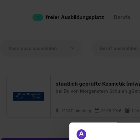
freier Ausbildungsplatz
Berufe
1
staatlich geprüfte Kosmetik (m/w/
bei
Dr. von Morgenstern Schulen gGm
21337 Lüneburg
01.08.2026
1 fre