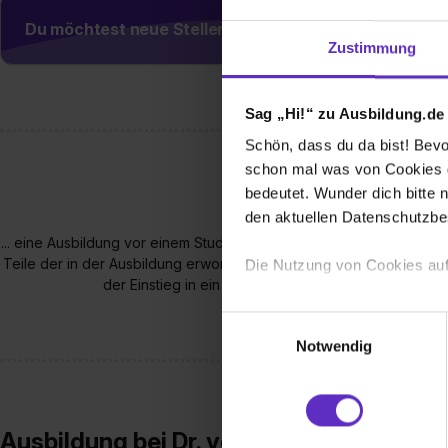
Du möchtest neue Stellen automatisch zugeschickt
Zustimmung
Sag „Hi!“ zu Ausbildung.de
Schön, dass du da bist! Bevor
schon mal was von Cookies ge
bedeutet. Wunder dich bitte n
den aktuellen Datenschutzb
... eine Ausbildung vor einem Studium viel Sinn machen kann? Viel
Teile der in der Ausbildung erworbenen beruflichen Kompetenzen f
Die Nutzung von Cookies auf
der Einstieg in ein Studium so entspannter und die S
Wir verwenden Cookies zur t
Einwilligungsauswahl
Webseite getroffenen Einstel
Notwendig
(„Statistiken“), um Informat
und Analysen weiterzugeben 
Partner führen diese Informa
sie im Rahmen deiner Nutzun
Ausbildung bei Dr. von Morgenstern S