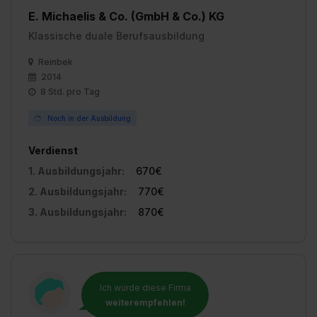
Einstellungen“ widerrufen. Weitere Informationen zu den
E. Michaelis & Co. (GmbH & Co.) KG
einzelnen Cookies findest du durch Klick auf „Details
Klassische duale Berufsausbildung
zeigen“. Weitere Informationen:
Datenschutzerklärung
,
Impressum
.
Reinbek
2014
8 Std. pro Tag
Noch in der Ausbildung
Verdienst
1. Ausbildungsjahr:
670€
2. Ausbildungsjahr:
770€
3. Ausbildungsjahr:
870€
Ich würde diese Firma
weiterempfehlen!