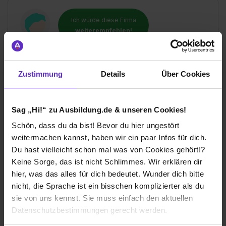
Ich würde diese Firma
weiterempfehlen!
Zustimmung
Details
Über Cookies
Wie gefällt dir die Ausbildung bei deiner
Firma?
Sag „Hi!“ zu Ausbildung.de & unseren Cookies!
Die Betreuung durch die Ausbildungsleitung ist gut. Für
Verbesserungsvorschläge ist immer ein offenes Ohr. Ich
Schön, dass du da bist! Bevor du hier ungestört
habe das Gefühl es wird ständig daran gearbeitet die
weitermachen kannst, haben wir ein paar Infos für dich.
Ausbildung qualitativ noch besser zu gestalten.
Du hast vielleicht schon mal was von Cookies gehört!?
Keine Sorge, das ist nicht Schlimmes. Wir erklären dir
Wie gefällt dir dein Ausbildungsberuf?
hier, was das alles für dich bedeutet. Wunder dich bitte
Der Ausbildungsberuf gefällt mir sehr. Es gibt jeden Tag
nicht, die Sprache ist ein bisschen komplizierter als du
neue Herausforderungen die bewältigt werden
sie von uns kennst. Sie muss einfach den aktuellen
müssen. Wer Motiviert ist im Team zu arbeiten, ein
Datenschutzbestimmungen gerecht werden.
gutes Eigeninteresse besitzt und Probleme als
Herausforderungen sieht, für den ist dieser Beruf gut