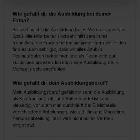
In diesem Fall sowie bei der separaten Aktivierung von
„Social Media und Marketing“ bist du auch damit
Wie gefällt dir die Ausbildung bei deiner
einverstanden, dass dir nach Setzen der Cookies externe
Firma?
Inhalte (z.B. Videos oder Posts) angezeigt und hierfür
Bis jetzt macht die Ausbildung bei E. Michaelis sehr viel
erforderliche personenbezogene Daten an Social Media
Spaß. Alle Mitarbeiter sind sehr hilfsbereit und
Dienste, ggfs. mit Sitz in den USA, übermittelt werden.
freundlich, bei Fragen helfen sie immer gern weiter. Ich
Eine Erlaubnis hierfür kannst du auch später noch im
find es auch sehr gut, dass wir alles Azubi`s
Einzelfall bei dem jeweiligen Inhalt erteilen. Willst du nur
Teamaufgaben bekommen und als Team echt gut
bestimmte Verwendungszwecke zulassen, triff deine
zusammen arbeiten. Ich kann eine Ausbildung bei E.
Auswahl über die Checkboxen und klick auf „Auswahl
Michaelis echt empfehlen.
erlauben“. Die Einwilligung zur Platzierung von Cookies
Wie gefällt dir dein Ausbildungsberuf?
der Kategorien „Präferenzen“, „Statistiken“ und „Social
Media und Marketing“ umfasst hierbei die Einwilligung
Mein Ausbildungsberuf gefällt mir sehr, die Ausbildung
zur Übermittlung deiner Daten in die USA (Art. 49 Abs. 1
als Kauffrau im Groß- und Außenhandel ist sehr
vielseitig, vor allem man durchläuft bei E. Michaelis
S. 1 lit. a) DS-GVO). Die USA verfügen über kein
verschiedene Abteilungen, wie z.B. Einkauf, Marketing,
angemessenes Datenschutzniveau (EuGH – Schrems
Personalabteilung.. man wird nicht nur im Vertrieb
II). Du kannst die von dir erteilte Einwilligung jederzeit mit
eingesetzt.
Wirkung für die Zukunft ganz oder teilweise über unsere
Datenschutzerklärung unter dem Punkt „Datenschutz-