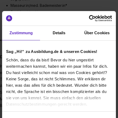
Masseur:in/med. Bademeister:in*
Sozialassistent:in
Erzieher:in
Heilerziehungspfleger:in
Notfallsanitäter:in*
Zustimmung
Details
Über Cookies
*schulgeldfrei
Sag „Hi!“ zu Ausbildung.de & unseren Cookies!
Du möchtest mehr? Ausbildung plus Studium!
Schön, dass du da bist! Bevor du hier ungestört
In Zusammenarbeit mit der Berufsakademie Nord bietet die
weitermachen kannst, haben wir ein paar Infos für dich.
Du hast vielleicht schon mal was von Cookies gehört!?
ecolea | Private Berufliche Schule in den Bereichen
Keine Sorge, das ist nicht Schlimmes. Wir erklären dir
Therapie, Pflege und Sozialwesen ein integriertes
hier, was das alles für dich bedeutet. Wunder dich bitte
Ausbildungs- und Studienprogramm an, welches
nicht, die Sprache ist ein bisschen komplizierter als du
Schüler:innen und Absolvent:innen der ecolea die
sie von uns kennst. Sie muss einfach den aktuellen
Möglichkeit eröffnet, parallel zur Ausbildung oder zur
Datenschutzbestimmungen gerecht werden.
Berufstätigkeit ein Bachelorstudium zu absolvieren.
B.Sc. Angewandte Therapie- und Pflegewissenschaft
Die Nutzung von Cookies auf Ausbildung.de