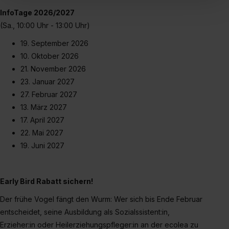
„Social Media und Marketing“ bist du auch damit
InfoTage 2026/2027
einverstanden, dass dir nach Setzen der Cookies externe
(Sa., 10:00 Uhr - 13:00 Uhr)
Inhalte (z.B. Videos oder Posts) angezeigt und hierfür
erforderliche personenbezogene Daten an Social Media
19. September 2026
Dienste, ggfs. mit Sitz in den USA, übermittelt werden.
10. Oktober 2026
Eine Erlaubnis hierfür kannst du auch später noch im
21. November 2026
Einzelfall bei dem jeweiligen Inhalt erteilen. Willst du nur
23. Januar 2027
bestimmte Verwendungszwecke zulassen, triff deine
27. Februar 2027
Auswahl über die Checkboxen und klick auf „Auswahl
13. März 2027
erlauben“. Die Einwilligung zur Platzierung von Cookies
17. April 2027
der Kategorien „Präferenzen“, „Statistiken“ und „Social
22. Mai 2027
Media und Marketing“ umfasst hierbei die Einwilligung
19. Juni 2027
zur Übermittlung deiner Daten in die USA (Art. 49 Abs. 1
S. 1 lit. a) DS-GVO). Die USA verfügen über kein
angemessenes Datenschutzniveau (EuGH – Schrems
Early Bird Rabatt sichern!
II). Du kannst die von dir erteilte Einwilligung jederzeit mit
Wirkung für die Zukunft ganz oder teilweise über unsere
Der frühe Vogel fängt den Wurm: Wer sich bis Ende Februar
Datenschutzerklärung unter dem Punkt „Datenschutz-
entscheidet, seine Ausbildung als Sozialssistent:in,
Einstellungen“ widerrufen. Weitere Informationen zu den
Erzieher:in oder Heilerziehungspfleger:in an der ecolea zu