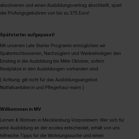
einzelnen Cookies findest du durch Klick auf „Details
absolvieren und einen Ausbildungsvertrag abschließt, spart
zeigen“. Weitere Informationen:
Datenschutzerklärung
,
die Prüfungsgebühren von bis zu 375 Euro!
Impressum
.
Spätstarter aufgepasst!
Mit unserem Late Starter Programm ermöglichen wir
Spätentschlossenen, Nachzüglern und Wankelmütigen den
Einstieg in die Ausbildung bis Mitte Oktober, sofern
Restplätze in den Ausbildungen vorhanden sind.
[ Achtung: gilt nicht für das Ausbildungsangebot
Notfallsanitäter:in und Pflegefrau/-mann ]
Willkommen in MV
Lernen & Wohnen in Mecklenburg-Vorpommern: Wer sich für
eine Ausbildung an der ecolea entscheidet, erhält von uns
hilfreiche Tipps für die Wohnungssuche und einen