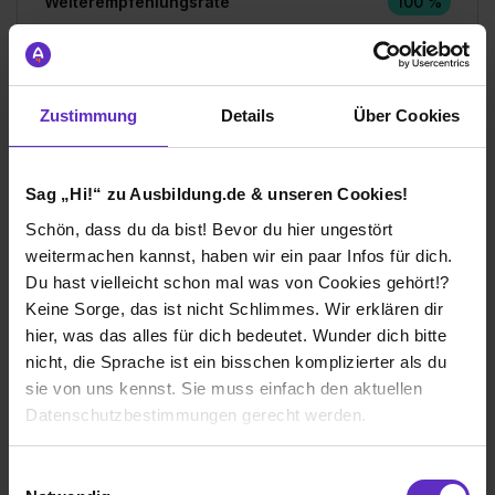
Weiterempfehlungsrate
100 %
Gesamtbewertung
Zustimmung
Details
Über Cookies
Aufgaben & Lernerfolg
Spaßfaktor & Atmosphäre
Sag „Hi!“ zu Ausbildung.de & unseren Cookies!
Schön, dass du da bist! Bevor du hier ungestört
Bewerte jetzt deine Ausbildung
weitermachen kannst, haben wir ein paar Infos für dich.
Du hast vielleicht schon mal was von Cookies gehört!?
Keine Sorge, das ist nicht Schlimmes. Wir erklären dir
hier, was das alles für dich bedeutet. Wunder dich bitte
nicht, die Sprache ist ein bisschen komplizierter als du
sie von uns kennst. Sie muss einfach den aktuellen
Ich würde diese Firma
Datenschutzbestimmungen gerecht werden.
weiterempfehlen!
Die Nutzung von Cookies auf Ausbildung.de
Einwilligungsauswahl