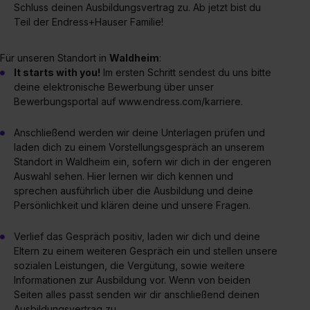
Schluss deinen Ausbildungsvertrag zu. Ab jetzt bist du
Datenschutzerklärung unter dem Punkt „Datenschutz-
Teil der Endress+Hauser Familie!
Einstellungen“ widerrufen. Weitere Informationen zu den
einzelnen Cookies findest du durch Klick auf „Details
Für unseren Standort in
Waldheim
:
zeigen“. Weitere Informationen:
Datenschutzerklärung
,
It starts with you!
Im ersten Schritt sendest du uns bitte
Impressum
.
deine elektronische Bewerbung über unser
Bewerbungsportal auf www.endress.com/karriere.
Anschließend werden wir deine Unterlagen prüfen und
laden dich zu einem Vorstellungsgespräch an unserem
Standort in Waldheim ein, sofern wir dich in der engeren
Auswahl sehen. Hier lernen wir dich kennen und
sprechen ausführlich über die Ausbildung und deine
Persönlichkeit und klären deine und unsere Fragen.
Verlief das Gespräch positiv, laden wir dich und deine
Eltern zu einem weiteren Gespräch ein und stellen unsere
sozialen Leistungen, die Vergütung, sowie weitere
Informationen zur Ausbildung vor. Wenn von beiden
Seiten alles passt senden wir dir anschließend deinen
Ausbildungsvertrag zu