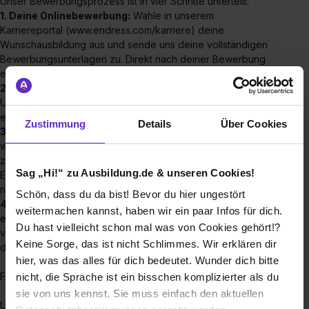
Unser Bewerbungsprozess ist in vier Schritte unterteilt:
1. Deine Onlinebewerbung:
Wähle in unserem
Karriereportal (www.endress.com/karriere) deine
Wunschausbildung aus und sende uns deine vollständigen
Bewerbungsunterlagen zu. Direkt nach deiner Bewerbung
erhältst du eine Eingangsbestätigung.
2. Prüfung deiner Unterlagen:
Wir schauen uns deine
Unterlagen an. Du hast unser Interesse geweckt: Dann
erhältst du eine Einladung zum Vorstellungsgespräch.
Zustimmung
Details
Über Cookies
3. Vorstellungsgespräch:
Fast geschafft! Wenn du weißt
wo deine Stärken liegen, du Interesse für deinen
zukünftigen Ausbildungsberuf und du dich gut über
Sag „Hi!“ zu Ausbildung.de & unseren Cookies!
Endress+Hauser informiert hast, hast du keinen Grund
nervös zu sein! 😉
Schön, dass du da bist! Bevor du hier ungestört
4. Willkommen bei Endress+Hauser:
Nach einem
weitermachen kannst, haben wir ein paar Infos für dich.
erfolgreichen Vorstellungsgespräch erhältst du innerhalb
Du hast vielleicht schon mal was von Cookies gehört!?
von 2 Wochen dein Vertragsangebot und bist offiziell Teil
Keine Sorge, das ist nicht Schlimmes. Wir erklären dir
der Endress+Hauser Familie.
hier, was das alles für dich bedeutet. Wunder dich bitte
Für unsere Standorte in
Jena und Langewiesen
:
nicht, die Sprache ist ein bisschen komplizierter als du
sie von uns kennst. Sie muss einfach den aktuellen
Unser Bewerbungsprozess ist in fünf Schritte unterteilt: