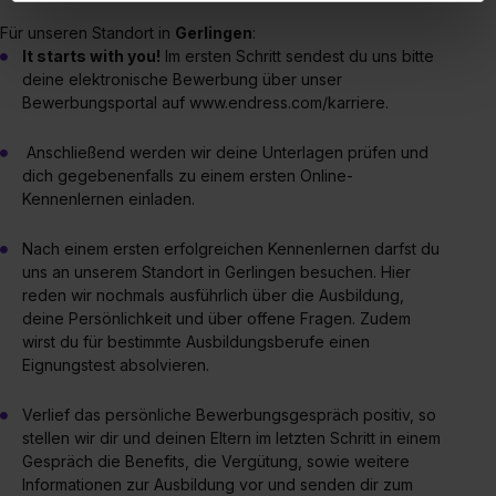
Verwendungszwecke (ausgenommen „Notwendig“) zu. .
Für unseren Standort in
Gerlingen
:
In diesem Fall sowie bei der separaten Aktivierung von
It starts with you!
Im ersten Schritt sendest du uns bitte
„Social Media und Marketing“ bist du auch damit
deine elektronische Bewerbung über unser
einverstanden, dass dir nach Setzen der Cookies externe
Bewerbungsportal auf www.endress.com/karriere.
Inhalte (z.B. Videos oder Posts) angezeigt und hierfür
erforderliche personenbezogene Daten an Social Media
Anschließend werden wir deine Unterlagen prüfen und
Dienste, ggfs. mit Sitz in den USA, übermittelt werden.
dich gegebenenfalls zu einem ersten Online-
Eine Erlaubnis hierfür kannst du auch später noch im
Kennenlernen einladen.
Einzelfall bei dem jeweiligen Inhalt erteilen. Willst du nur
Nach einem ersten erfolgreichen Kennenlernen darfst du
bestimmte Verwendungszwecke zulassen, triff deine
uns an unserem Standort in Gerlingen besuchen. Hier
Auswahl über die Checkboxen und klick auf „Auswahl
reden wir nochmals ausführlich über die Ausbildung,
erlauben“. Die Einwilligung zur Platzierung von Cookies
deine Persönlichkeit und über offene Fragen. Zudem
der Kategorien „Präferenzen“, „Statistiken“ und „Social
wirst du für bestimmte Ausbildungsberufe einen
Media und Marketing“ umfasst hierbei die Einwilligung
Eignungstest absolvieren.
zur Übermittlung deiner Daten in die USA (Art. 49 Abs. 1
S. 1 lit. a) DS-GVO). Die USA verfügen über kein
Verlief das persönliche Bewerbungsgespräch positiv, so
angemessenes Datenschutzniveau (EuGH – Schrems
stellen wir dir und deinen Eltern im letzten Schritt in einem
Gespräch die Benefits, die Vergütung, sowie weitere
II). Du kannst die von dir erteilte Einwilligung jederzeit mit
Informationen zur Ausbildung vor und senden dir zum
Wirkung für die Zukunft ganz oder teilweise über unsere