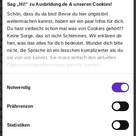
Für das F+U Fachschulzentrum stehen Kompetenz,
Sag „Hi!“ zu Ausbildung.de & unseren Cookies!
Professionalität und eine familiäre Atmosphäre im
Schön, dass du da bist! Bevor du hier ungestört
Vordergrund. Der persönliche Dialog mit den Schüler*innen
weitermachen kannst, haben wir ein paar Infos für dich.
und ihre individuelle Entwicklung sind zentral. Unsere
Du hast vielleicht schon mal was von Cookies gehört!?
Ausbildung orientiert sich auch an aktuellen
Keine Sorge, das ist nicht Schlimmes. Wir erklären dir
gesellschaftlichen und berufspolitischen Entwicklungen. Wir
hier, was das alles für dich bedeutet. Wunder dich bitte
kooperieren mit vielseitigen Praxispartnern in der Region,
nicht, die Sprache ist ein bisschen komplizierter als du
um den Fachkräften von morgen die bestmögliche
sie von uns kennst. Sie muss einfach den aktuellen
Vorbereitung zu bieten.
Datenschutzbestimmungen gerecht werden.
Lernort und Treffpunkt: Der F+U Bildungscampus
Die Nutzung von Cookies auf Ausbildung.de
Einwilligungsauswahl
Unsere modernen, zentral gelegenen Standorte in
Notwendig
Heidelberg und Darmstadt befinden sich in Bahnhofsnähe
Wir verwenden Cookies zur technischen Funktion
und bieten eine hervorragende Verkehrsanbindung.
unserer Webseite („Notwendig“), um von dir bei
Präferenzen
Benutzung der Webseite getroffenen Einstellungen zu
Ein angenehmes Lernumfeld fördert den Lernerfolg! Daher
speichern ( „Präferenzen“), die Zugriffe auf unsere
legen wir großen Wert auf eine optimale Lernatmosphäre.
Webseite zu analysieren („Statistiken“), um
Unsere Schülerinnen, Studierenden und Teilnehmerinnen
Statistiken
Informationen zu deiner Verwendung unserer Website an
sollen nicht nur von den besten Dozierenden lernen,