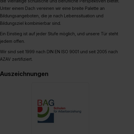
die vielfältige schulische und berufliche Perspektiven bietet.
Auswahl über die Checkboxen und klick auf „Auswahl
Unter einem Dach vereinen wir eine breite Palette an
erlauben“. Die Einwilligung zur Platzierung von Cookies
Bildungsangeboten, die je nach Lebenssituation und
der Kategorien „Präferenzen“, „Statistiken“ und „Social
Bildungsziel kombinierbar sind.
Media und Marketing“ umfasst hierbei die Einwilligung
zur Übermittlung deiner Daten in die USA (Art. 49 Abs. 1
Ein Einstieg ist auf jeder Stufe möglich, und unsere Tür steht
S. 1 lit. a) DS-GVO). Die USA verfügen über kein
jedem offen.
angemessenes Datenschutzniveau (EuGH – Schrems
Wir sind seit 1999 nach DIN EN ISO 9001 und seit 2005 nach
II). Du kannst die von dir erteilte Einwilligung jederzeit mit
AZAV zertifiziert.
Wirkung für die Zukunft ganz oder teilweise über unsere
Datenschutzerklärung unter dem Punkt „Datenschutz-
Auszeichnungen
Einstellungen“ widerrufen. Weitere Informationen zu den
einzelnen Cookies findest du durch Klick auf „Details
zeigen“. Weitere Informationen:
Datenschutzerklärung
,
Impressum
.