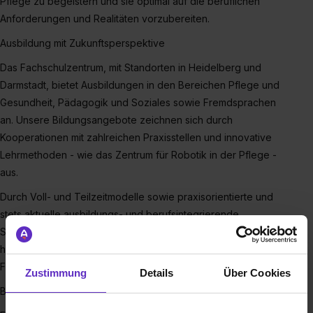
Pflege zu begeistern und sie optimal auf die beruflichen
Anforderungen und Realitäten vorzubereiten.
Ausbildung mit Zukunftsperspektive
Das Fachschulzentrum, mit Standorten in Heidelberg und
Darmstadt, bietet Ausbildungen in den Bereichen Pflege und
Gesundheit, Pädagogik und Soziales sowie Fremdsprachen
an. Unsere Bildungsangebote zeichnen sich durch
Kooperationen mit zahlreichen Praxisstellen und innovative
Lehrmethoden - wie das Zentrum für Robotik in der Pflege -
aus.
Durch Voll- und Teilzeitmodelle sowie praxisorientierte und
stets aktuelle ausbildungs- und berufsintegrierende
Studiengänge an der iba und ISBA gewährleisten wir einen
hohen Praxisbezug und kontinuierlich aktualisiertes
Fachwissen.
Zustimmung
Details
Über Cookies
Begeisterung wecken, Zukunft gestalten