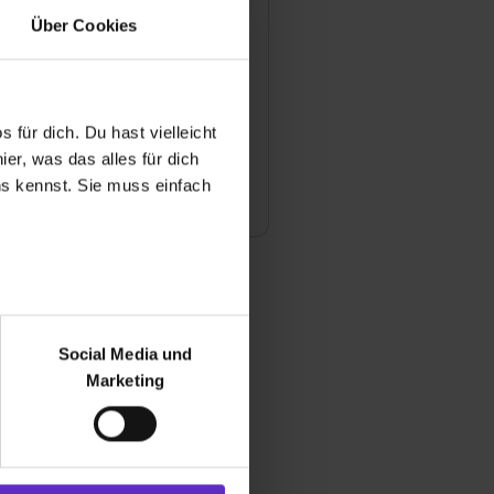
rsten-Anlage 64-68
Über Cookies
 Heidelberg
221 7050 100
ngsjahr
 für dich. Du hast vielleicht
er, was das alles für dich
e
uns kennst. Sie muss einfach
g
r bei Benutzung der
bseite zu analysieren
Social Media und
ür soziale Medien, Werbung
Marketing
und Marketing“). Unsere
 bereitgestellt hast oder die
ookies zulassen“ stimmst du
e (ausgenommen „Notwendig“)