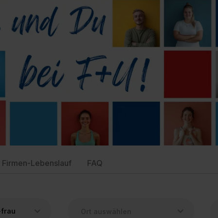
Firmen-Lebenslauf
FAQ
-frau