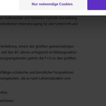
ei der separaten Aktivierung von „Social Media und Marketing“ bi
ht nur von den besten Dozierenden lernen, sondern
Nur notwendige Cookies
 Setzen der Cookies externe Inhalte (z.B. Videos oder Posts) an
ne Daten an Social Media Dienste, ggfs. mit Sitz in den USA, üb
r multimediale und teilweise hybride Ausstattung.
uch später noch im Einzelfall bei dem jeweiligen Inhalt erteilen. 
rollierten Internetzugang für den Unterricht und
 triff deine Auswahl über die Checkboxen und klick auf „Auswa
 von Cookies der Kategorien „Präferenzen“, „Statistiken“ und „So
ung zur Übermittlung deiner Daten in die USA (Art. 49 Abs. 1 S. 
enes Datenschutzniveau (EuGH – Schrems II). Du kannst die von 
Heidelberg, einem der größten gemeinnützigen
e Zukunft ganz oder teilweise über unsere Datenschutzerklärung 
 seit fast 40 Jahren erfolgreich im Bildungssektor
widerrufen. Weitere Informationen zu den einzelnen Cookies find
 Bildungsangeboten gehört die F+U zu den größten
formationen:
Datenschutzerklärung
,
Impressum
.
elfältige schulische und berufliche Perspektiven
ngsangeboten, die je nach Lebenssituation und
offen.
tifiziert.