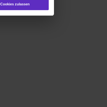
st du auch damit
Cookies zulassen
gezeigt und hierfür
ermittelt werden. Eine
Willst du nur bestimmte
hl erlauben“. Die
cial Media und Marketing“
1 lit. a) DS-GVO). Die USA
dir erteilte Einwilligung
unter dem Punkt
est du durch Klick auf