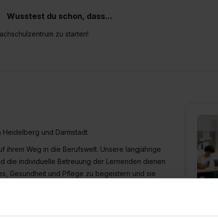
Wusstest du schon, dass...
achschulzentrum zu starten!
in Heidelberg und Darmstadt
uf ihrem Weg in die Berufswelt. Unsere langjährige
d die individuelle Betreuung der Lernenden dienen
es, Gesundheit und Pflege zu begeistern und sie
iten.
F+U 