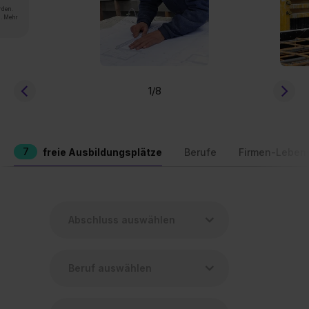
rden.
n. Mehr
1
/8
7
freie Ausbildungsplätze
Berufe
Firmen-Leben