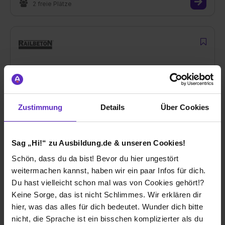
2 freie Plätze
Ausbildung Verfahrensmechaniker/in- Steine-
und Erdenindustrie- Fachrichtung
Vorgefertigte Betonerzeugnisse (M/W/D)
Zustimmung
Details
Über Cookies
bei
RAILBETON HAAS GmbH
09114 Chemnitz
Sag „Hi!“ zu Ausbildung.de & unseren Cookies!
nach Absprache
Schön, dass du da bist! Bevor du hier ungestört
1 freier Platz
weitermachen kannst, haben wir ein paar Infos für dich.
Du hast vielleicht schon mal was von Cookies gehört!?
Keine Sorge, das ist nicht Schlimmes. Wir erklären dir
hier, was das alles für dich bedeutet. Wunder dich bitte
nicht, die Sprache ist ein bisschen komplizierter als du