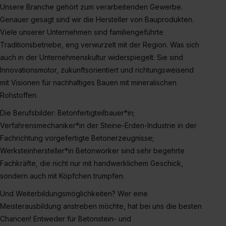
II). Du kannst die von dir erteilte Einwilligung jederzeit mit
Unsere Branche gehört zum verarbeitenden Gewerbe.
Wirkung für die Zukunft ganz oder teilweise über unsere
Genauer gesagt sind wir die Hersteller von Bauprodukten.
Datenschutzerklärung unter dem Punkt „Datenschutz-
Viele unserer Unternehmen sind familiengeführte
Einstellungen“ widerrufen. Weitere Informationen zu den
Traditionsbetriebe, eng verwurzelt mit der Region. Was sich
einzelnen Cookies findest du durch Klick auf „Details
auch in der Unternehmenskultur widerspiegelt. Sie sind
zeigen“. Weitere Informationen:
Datenschutzerklärung
,
Innovationsmotor, zukunftsorientiert und richtungsweisend
Impressum
.
mit Visionen für nachhaltiges Bauen mit mineralischen
Rohstoffen.
Die Berufsbilder: Betonfertigteilbauer*in;
Verfahrensmechaniker*in der Steine-Erden-Industrie in der
Fachrichtung vorgefertigte Betonerzeugnisse;
Werksteinhersteller*in Betonworker sind sehr begehrte
Fachkräfte, die nicht nur mit handwerklichem Geschick,
sondern auch mit Köpfchen trumpfen.
Und Weiterbildungsmöglichkeiten? Wer eine
Meisterausbildung anstreben möchte, hat bei uns die besten
Chancen! Entweder für Betonstein- und