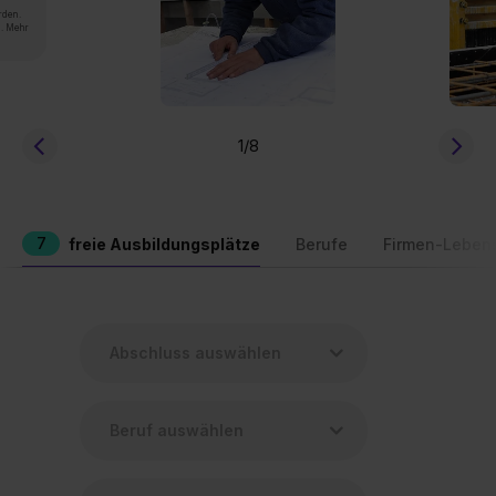
rden.
n. Mehr
1
/8
7
freie Ausbildungsplätze
Berufe
Firmen-Leben