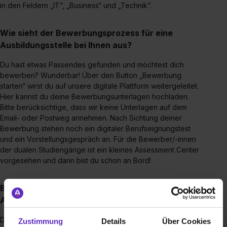
in den Feldern „IT“, „Business“ und „Technik“.
Wie sieht der Bewerbungsprozess für eine
Ausbildungsstelle bei Ihnen aus?
Du hast etwas Passendes gefunden und möchtest dich
bewerben? Wunderbar! Über den Button „Bewerbung
starten“ wirst du auf unsere digitale Plattform weitergeleitet.
Hier kannst du deine Bewerbungsunterlagen hochladen.
Bitte berücksichtige, dass wir keine Unterlagen auf dem
Email- oder Postweg annehmen. Nach Sichtung deiner
Bewerbung stehen noch ein digitaler Berufseignungstest
und ein Vorstellungsgespräch an. Für die Bewerber/-innen
der dualen Studiengänge ist ein kleines Assessment Center
vorgesehen und dann bist du schon an Bord!
Bis wann muss man sich für einen
Ausbildungsplatz bewerben?
Das Bewerbungsportal wird ca. 1 Jahr vor
Zustimmung
Details
Über Cookies