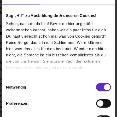
Ausbildungsbeginn geöffnet und bleibt so lange offen, bis
unsere Stellen besetzt sind. Aber denk daran – wer zuerst
kommt, mahlt zuerst!
Sag „Hi!“ zu Ausbildung.de & unseren Cookies!
Schön, dass du da bist! Bevor du hier ungestört
Wie viele Ausbildungsstellen werden jährlich bei
weitermachen kannst, haben wir ein paar Infos für dich.
Ihnen ausgeschrieben?
Du hast vielleicht schon mal was von Cookies gehört!?
Keine Sorge, das ist nicht Schlimmes. Wir erklären dir
Wir bieten jährlich insgesamt 165 Ausbildungsplätze an,
davon 130 in Köln und 35 in Saarlouis.
hier, was das alles für dich bedeutet. Wunder dich bitte
nicht, die Sprache ist ein bisschen komplizierter als du
sie von uns kennst. Sie muss einfach den aktuellen
Wie werden Ausbildungsstellen bei Ihnen
Datenschutzbestimmungen gerecht werden.
vergütet?
Währen deiner Ausbildung bzw. deinem dualen Studium bei
Die Nutzung von Cookies auf Ausbildung.de
Einwilligungsauswahl
Ford erhältst du
Notwendig
im 1. Ausbildungsjahr ca. 1.223 € (brutto)
Wir verwenden Cookies zur technischen Funktion
im 2. Ausbildungsjahr ca. 1.288 € (brutto)
unserer Webseite („Notwendig“), um von dir bei
im 3. Ausbildungsjahr ca. 1.376 € (brutto)
Präferenzen
Benutzung der Webseite getroffenen Einstellungen zu
und im 4. Ausbildungsjahr ca. 1.441 € (brutto)
speichern ( „Präferenzen“), die Zugriffe auf unsere
Während der Studienzeit vergüten wir tarifdynamisch die