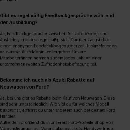
Einzelfall bei dem jeweiligen Inhalt erteilen. Willst du nur
bestimmte Verwendungszwecke zulassen, triff deine
Gibt es regelmäßig Feedbackgespräche während
Auswahl über die Checkboxen und klick auf „Auswahl
der Ausbildung?
erlauben“. Die Einwilligung zur Platzierung von Cookies
der Kategorien „Präferenzen“, „Statistiken“ und „Social
Ja, Feedbackgespräche zwischen Auszubildende/r und
Media und Marketing“ umfasst hierbei die Einwilligung
Ausbilder/ in finden regelmäßig statt. Darüber kannst du in
zur Übermittlung deiner Daten in die USA (Art. 49 Abs. 1
einem anonymen Feedbackbogen jederzeit Rückmeldungen
an deine/n Ausbilder/in weitergeben. Unsere
S. 1 lit. a) DS-GVO). Die USA verfügen über kein
Mitarbeiter/innen nehmen zudem jedes Jahr an einer
angemessenes Datenschutzniveau (EuGH – Schrems
unternehmensweiten Zufriedenheitsbefragung teil.
II). Du kannst die von dir erteilte Einwilligung jederzeit mit
Wirkung für die Zukunft ganz oder teilweise über unsere
Bekomme ich auch als Azubi Rabatte auf
Datenschutzerklärung unter dem Punkt „Datenschutz-
Neuwagen von Ford?
Einstellungen“ widerrufen. Weitere Informationen zu den
einzelnen Cookies findest du durch Klick auf „Details
Ja, bei uns gibt es Rabatte beim Kauf von Neuwagen. Diese
zeigen“. Weitere Informationen:
Datenschutzerklärung
,
sind sehr unterschiedlich. Wie viel du für welches Modell
Impressum
.
bekommst, erfährst du unter anderem auch bei deinem Ford
Händler.
Außerdem profitierst du in unserem Ford-Vorteile Shop von
Vergünstigungen auf Veranstaltungstickets, Handyverträge,