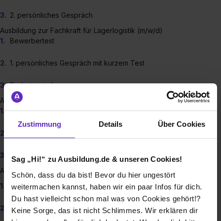
2. persönliches Gespräch
Ausbildung zur Fachkraft für Lagerlogistik (m/w/d)
Bewerbertest
1. persönliches Gespräch mit kurzem Test
Probetag im Lager
Ausbildung zum/r Fachinformatiker/in (m/w/d)
Bewerbertest
Zustimmung
Details
Über Cookies
1. persönliches Gespräch mit kurzem Test
2. persönliches Gespräch
Sag „Hi!“ zu Ausbildung.de & unseren Cookies!
Ausbildung zum/r Kaufmann/-frau im E-Commerce (m/w/d)
Schön, dass du da bist! Bevor du hier ungestört
Bewerbertest
weitermachen kannst, haben wir ein paar Infos für dich.
Du hast vielleicht schon mal was von Cookies gehört!?
1. persönliches Gespräch mit kurzem Test
Keine Sorge, das ist nicht Schlimmes. Wir erklären dir