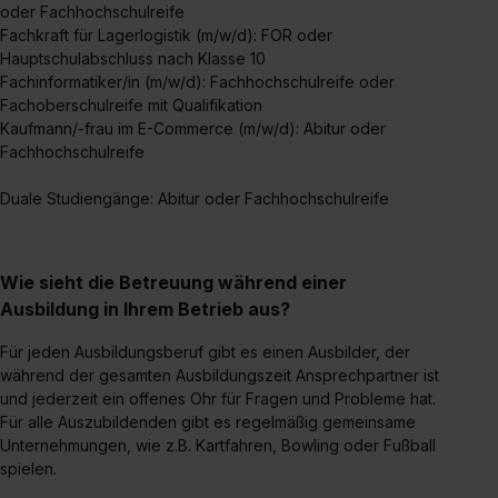
oder Fachhochschulreife
angemessenes Datenschutzniveau (EuGH – Schrems
Fachkraft für Lagerlogistik (m/w/d): FOR oder
II). Du kannst die von dir erteilte Einwilligung jederzeit mit
Hauptschulabschluss nach Klasse 10
Wirkung für die Zukunft ganz oder teilweise über unsere
Fachinformatiker/in (m/w/d): Fachhochschulreife oder
Datenschutzerklärung unter dem Punkt „Datenschutz-
Fachoberschulreife mit Qualifikation
Einstellungen“ widerrufen. Weitere Informationen zu den
Kaufmann/-frau im E-Commerce (m/w/d): Abitur oder
Fachhochschulreife
einzelnen Cookies findest du durch Klick auf „Details
zeigen“. Weitere Informationen:
Datenschutzerklärung
,
Duale Studiengänge: Abitur oder Fachhochschulreife
Impressum
.
Wie sieht die Betreuung während einer
Ausbildung in Ihrem Betrieb aus?
Für jeden Ausbildungsberuf gibt es einen Ausbilder, der
während der gesamten Ausbildungszeit Ansprechpartner ist
und jederzeit ein offenes Ohr für Fragen und Probleme hat.
Für alle Auszubildenden gibt es regelmäßig gemeinsame
Unternehmungen, wie z.B. Kartfahren, Bowling oder Fußball
spielen.