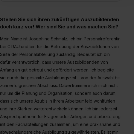
einverstanden, dass dir nach Setzen der Cookies externe
Inhalte (z.B. Videos oder Posts) angezeigt und hierfür
erforderliche personenbezogene Daten an Social Media
Stellen Sie sich ihren zukünftigen Auszubildenden
Dienste, ggfs. mit Sitz in den USA, übermittelt werden.
doch kurz vor! Wer sind Sie und was machen Sie?
Eine Erlaubnis hierfür kannst du auch später noch im
Einzelfall bei dem jeweiligen Inhalt erteilen. Willst du nur
Mein Name ist Josephine Schmalz, ich bin Personalreferentin
bestimmte Verwendungszwecke zulassen, triff deine
bei G.RAU und bin für die Betreuung der Auszubildenen von
Auswahl über die Checkboxen und klick auf „Auswahl
Seite der Personalabteilung zuständig. Bedeutet ich bin
erlauben“. Die Einwilligung zur Platzierung von Cookies
dafür verantwortlich, dass unsere Auszubildenden von
der Kategorien „Präferenzen“, „Statistiken“ und „Social
Anfang an gut betreut und gefördert werden. Ich begleite
Media und Marketing“ umfasst hierbei die Einwilligung
sie durch die gesamte Ausbildungszeit – von der Auswahl bis
zur Übermittlung deiner Daten in die USA (Art. 49 Abs. 1
zum erfolgreichen Abschluss. Dabei kümmere ich mich nicht
S. 1 lit. a) DS-GVO). Die USA verfügen über kein
nur um die Planung und Organisation, sondern auch darum,
angemessenes Datenschutzniveau (EuGH – Schrems
dass sich unsere Azubis in ihrem Arbeitsumfeld wohlfühlen
II). Du kannst die von dir erteilte Einwilligung jederzeit mit
Wirkung für die Zukunft ganz oder teilweise über unsere
und ihre Stärken weiterentwickeln können. Ich bin jederzeit
Datenschutzerklärung unter dem Punkt „Datenschutz-
Ansprechpartnerin für Fragen oder Anliegen und arbeite eng
Einstellungen“ widerrufen. Weitere Informationen zu den
mit den Fachabteilungen zusammen, um eine praxisnahe und
einzelnen Cookies findest du durch Klick auf „Details
abwechslungsreiche Ausbildung zu gewährleisten. Es ist mir