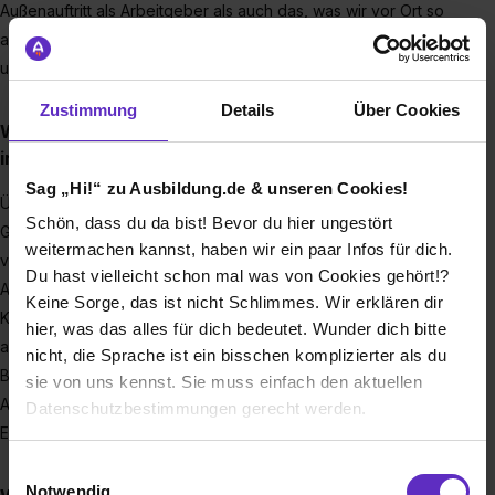
Außenauftritt als Arbeitgeber als auch das, was wir vor Ort so
alles für unsere Mitarbeiterinnen und Mitarbeiter bei G.RAU
und ADMEDES anbieten.
Zustimmung
Details
Über Cookies
Was können Auszubildende von einer Ausbildung
in Ihrem Unternehmen erwarten?
Sag „Hi!“ zu Ausbildung.de & unseren Cookies!
Über alle Ausbildungsberufe hinweg lässt sich sagen, dass
Schön, dass du da bist! Bevor du hier ungestört
G.RAU-Ausbildungen sehr vielfältig sind und man wahnsinnig
weitermachen kannst, haben wir ein paar Infos für dich.
viel mitnehmen kann. So durchläuft man viele verschiedene
Du hast vielleicht schon mal was von Cookies gehört!?
Abteilungen, lernt viel Neues und viele Kolleginnen und
Keine Sorge, das ist nicht Schlimmes. Wir erklären dir
Kollegen kennen. Sowohl die Bandbreite an Produkten als
hier, was das alles für dich bedeutet. Wunder dich bitte
auch die Bandbreite an Technologien und verschiedenen
nicht, die Sprache ist ein bisschen komplizierter als du
Bereichen ist groß. Das sorgt nicht nur für eine umfangreiche
sie von uns kennst. Sie muss einfach den aktuellen
Ausbildung, sondern auch für ganz viele potenzielle
Datenschutzbestimmungen gerecht werden.
Einstiegsmöglichkeiten nach der Ausbildung.
Die Nutzung von Cookies auf Ausbildung.de
Einwilligungsauswahl
Notwendig