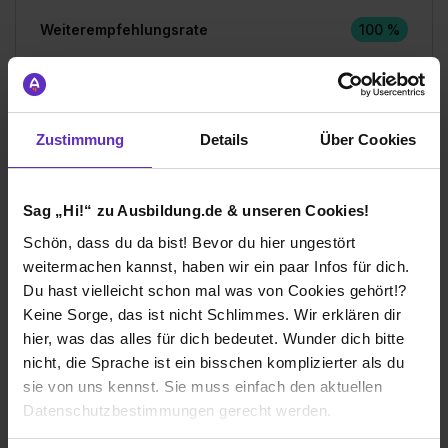
Weiterempfehlungsrate
100 %
Gesamtbewertung
Zustimmung
Details
Über Cookies
Aufgaben & Lernerfolg
Spaßfaktor & Atmosphäre
Sag „Hi!“ zu Ausbildung.de & unseren Cookies!
Schön, dass du da bist! Bevor du hier ungestört
Bewerte jetzt deine Ausbildung
weitermachen kannst, haben wir ein paar Infos für dich.
Du hast vielleicht schon mal was von Cookies gehört!?
Keine Sorge, das ist nicht Schlimmes. Wir erklären dir
hier, was das alles für dich bedeutet. Wunder dich bitte
nicht, die Sprache ist ein bisschen komplizierter als du
sie von uns kennst. Sie muss einfach den aktuellen
Ich würde diese Firma
Datenschutzbestimmungen gerecht werden.
weiterempfehlen!