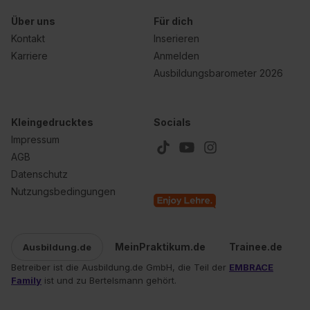
Einstellungen“ widerrufen. Weitere Informationen zu den
einzelnen Cookies findest du durch Klick auf „Details
Über uns
Für dich
zeigen“. Weitere Informationen:
Datenschutzerklärung
,
Kontakt
Inserieren
Impressum
.
Karriere
Anmelden
Ausbildungsbarometer 2026
Kleingedrucktes
Socials
Impressum
AGB
Datenschutz
Nutzungsbedingungen
MeinPraktikum.de
Trainee.de
Ausbildung.de
Betreiber ist die Ausbildung.de GmbH, die Teil der
EMBRACE
Family
ist und zu Bertelsmann gehört.