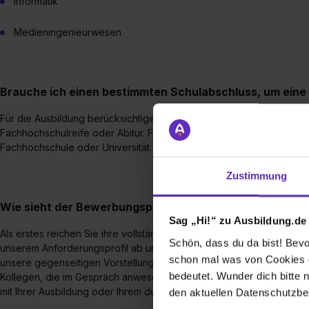
Informatik
Medieningenieurwesen
Brauche ich einen bestimmten Schulabschluss, um ein
Für die Ausbildung berücksichtigen wir Bewerberinnen und Bewerb
Fachhochschulreife oder Abitur. Für die Studiengänge gelten die 
Fachhochschule oder Universität.
Zustimmung
Wie sieht der Bewerbungsprozess für eine Ausbildungss
Sag „Hi!“ zu Ausbildung.de
Als erstes reichen Sie ihre vollständige Bewerbung bei uns ein. Wir 
Schön, dass du da bist! Bevor
unserem Anforderungsprofil ab und daraufhin finden wir gemeinsam
schon mal was von Cookies ge
unsere gegenseitigen Vorstellungen zusammenpassen. Anschließend 
bedeutet. Wunder dich bitte n
Kollegen, die im Gespräch anwesend waren. Zum Schluss konkretisi
mit Ihrer Ausbildung oder Ihrem dualen Studium bei uns durchstarten
den aktuellen Datenschutzb