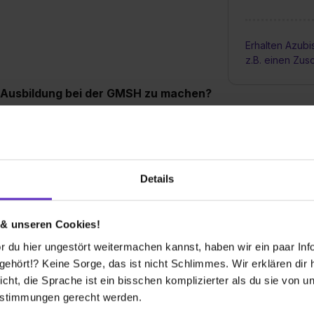
Erhalten Azubi
z.B. einen Zus
e Ausbildung bei der GMSH zu machen?
er mit einem Realschulabschluss/MSA,
Zulassungsvoraussetzungen der jeweiligen
Details
telle aus?
 & unseren Cookies!
gleichen dann Ihre Qualifikationen mit
 du hier ungestört weitermachen kannst, haben wir ein paar Infos
 in einem Vorstellungsgespräch heraus. ob
hört!? Keine Sorge, das ist nicht Schlimmes. Wir erklären dir hi
beraten wir uns mit allen Kolleginnen und
icht, die Sprache ist ein bisschen komplizierter als du sie von 
eren wir die Vertragsdetails und Sie können
.
estimmungen gerecht werden.