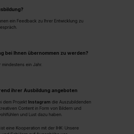
widerrufen. Weitere Informationen zu den einzelnen Cookies find
sbildung?
formationen:
Datenschutzerklärung
,
Impressum
.
Ihnen ein Feedback zu Ihrer Entwicklung zu
gespräch.
ung bei Ihnen übernommen zu werden?
 mindestens ein Jahr.
end ihrer Ausbildung angeboten
bei dem Projekt
Instagram
die Auszubildenden
 kreativen Content in Form von Bildern und
wohlfühlen und Lust dazu haben.
nd ist eine Kooperation mit der IHK: Unsere