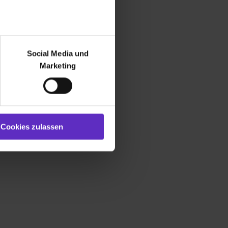
r bei Benutzung der
bseite zu analysieren
Social Media und
ür soziale Medien, Werbung
Marketing
und Marketing“). Unsere
 bereitgestellt hast oder die
ookies zulassen“ stimmst du
e (ausgenommen „Notwendig“)
st du auch damit
Cookies zulassen
gezeigt und hierfür
ermittelt werden. Eine
Willst du nur bestimmte
hl erlauben“. Die
cial Media und Marketing“
1 lit. a) DS-GVO). Die USA
dir erteilte Einwilligung
unter dem Punkt