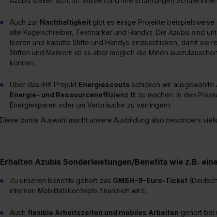
Azubis stellen sich, ihr Wissen und ihre Erfahrungen Schülerinn
Auch zur
Nachhaltigkeit
gibt es einige Projekte beispielsweise
alte Kugelschreiber, Textmarker und Handys. Die Azubis sind un
leeren und kaputte Stifte und Handys einzuschicken, damit sie 
Stiften und Markern ist es aber möglich die Minen auszutauschen
können.
Über das IHK Projekt
Energiescouts
schicken wir ausgewählte
Energie- und Ressourceneffizienz
fit zu machen. In den Praxi
Energiesparen oder um Verbräuche zu verringern.
Diese bunte Auswahl macht unsere Ausbildung also besonders vielse
Erhalten Azubis Sonderleistungen/Benefits wie z.B. ei
Zu unseren Benefits gehört das
GMSH-9-Euro-Ticket
(Deutsch
internen Mobilitätskonzepts finanziert wird.
Auch
flexible Arbeitszeiten und mobiles Arbeiten
gehört bei 