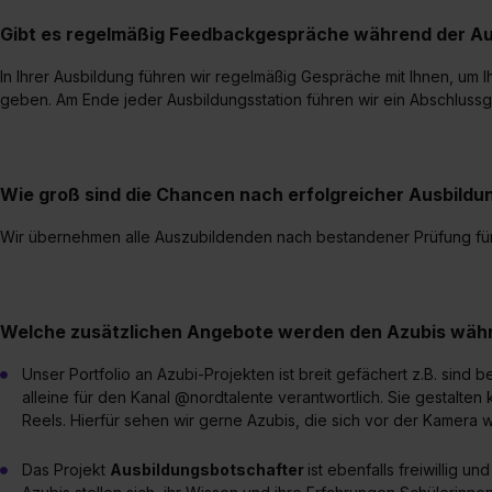
„Datenschutz-Einstellungen“ 
Gibt es regelmäßig Feedbackgespräche während der Au
„Details zeigen“. Weitere In
In Ihrer Ausbildung führen wir regelmäßig Gespräche mit Ihnen, um 
geben. Am Ende jeder Ausbildungsstation führen wir ein Abschluss
Wie groß sind die Chancen nach erfolgreicher Ausbild
Wir übernehmen alle Auszubildenden nach bestandener Prüfung für
Welche zusätzlichen Angebote werden den Azubis währ
Unser Portfolio an Azubi-Projekten ist breit gefächert z.B. sind 
alleine für den Kanal @nordtalente verantwortlich. Sie gestalten
Reels. Hierfür sehen wir gerne Azubis, die sich vor der Kamera 
Das Projekt
Ausbildungsbotschafter
ist ebenfalls freiwillig u