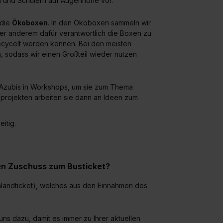
en und Schülern auf Augenhöhe vor.
 die
Ökoboxen
. In den Ökoboxen sammeln wir
ter anderem dafür verantwortlich die Boxen zu
recycelt werden können. Bei den meisten
, sodass wir einen Großteil wieder nutzen
 Azubis in Workshops, um sie zum Thema
sprojekten arbeiten sie dann an Ideen zum
itig.
nen Zuschuss zum Busticket?
landticket), welches aus den Einnahmen des
uns dazu, damit es immer zu Ihrer aktuellen