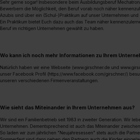
Sehr gerne sogar! Insbesondere beim Ausbildungsberuf Mechatronike
Bewerbern die Möglichkeit, den Beruf vorab noch näher kennenzule
Azubis sind über ein (Schul-)Praktikum auf unser Unternehmen un
Ein Praktikum bietet Euch dazu auch das Team näher kennenzulernen
Beruf im richtigen Unternehmen gewählt zu haben.
Wo kann ich noch mehr Informationen zu Ihrem Untern
Natürlich haben wir eine Webseite (www.girschner.de und www.girs
unser Facebook Profil (https://www.facebook.com/girschner/) besuc
unseren verschiedenen Firmenveranstaltungen.
Wie sieht das Miteinander in Ihrem Unternehmen aus?
Wir sind ein Familienbetrieb seit 1983 in zweiter Generation. Wir le
Unternehmen. Dementsprechend ist auch das Miteinander zwischen
So laden wir zum jährlichen "Neujahresessen" stets auch die Partner
Sommerfest sind dann neben den Partnern auch die Kinder eingela