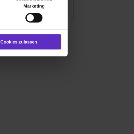
ür soziale Medien, Werbung
Marketing
Miteinander in Ihrem
und Marketing“). Unsere
aus?
 bereitgestellt hast oder die
ookies zulassen“ stimmst du
e (ausgenommen „Notwendig“)
st du auch damit
Cookies zulassen
gezeigt und hierfür
ermittelt werden. Eine
Willst du nur bestimmte
hl erlauben“. Die
cial Media und Marketing“
1 lit. a) DS-GVO). Die USA
dir erteilte Einwilligung
unter dem Punkt
est du durch Klick auf