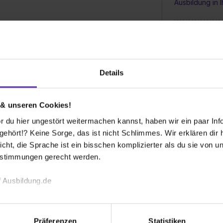
Ausbildung in 
Gibt es regel
während der A
Details
Wie groß sind 
Ausbildung be
 & unseren Cookies!
 ausgeschrieben?
 du hier ungestört weitermachen kannst, haben wir ein paar Infos
Kann ich vorab
hört!? Keine Sorge, das ist nicht Schlimmes. Wir erklären dir hi
absolvieren, 
icht, die Sprache ist ein bisschen komplizierter als du sie von 
kennenzulern
estimmungen gerecht werden.
rem Betrieb aus?
 Ausbildung.de
Wo kann ich n
Unternehmen f
 nachdem mit welchem Kollegen Du unterwegs
echnischen Funktion unserer Webseite („Notwendig“), um von di
hohe Qualität Deiner Ausbildung sorgt aber auch
lungen zu speichern ( „Präferenzen“), die Zugriffe auf unsere We
lfestellung parat sind.
Präferenzen
Statistiken