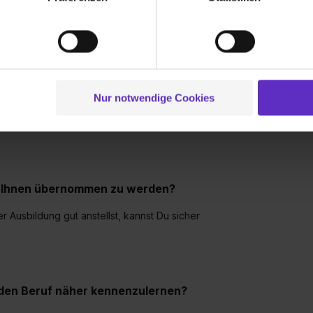
ionen zu deiner Verwendung unserer Website an unsere Partner f
Wie sieht das 
und um Inhalte und Anzeigen zu personalisieren („Social Media 
Unternehmen 
tionen möglicherweise mit weiteren Daten zusammen, die du ihnen
sbildung?
g der Dienste gesammelt haben. Durch Klick auf den Button „C
 der Datenverarbeitung für alle genannten Verwendungszweck
inen Feedbackbogen, welchen Ihr zusammen mit
ei der separaten Aktivierung von „Social Media und Marketing“ bi
Nur notwendige Cookies
s ein Feedback, in welchen Bereichen Ihr
 Setzen der Cookies externe Inhalte (z.B. Videos oder Posts) an
s jährliche Gesprächstermine. Termine gibt es
ne Daten an Social Media Dienste, ggfs. mit Sitz in den USA, üb
uch später noch im Einzelfall bei dem jeweiligen Inhalt erteilen. 
 triff deine Auswahl über die Checkboxen und klick auf „Auswa
 von Cookies der Kategorien „Präferenzen“, „Statistiken“ und „So
ei Ihnen übernommen zu werden?
ung zur Übermittlung deiner Daten in die USA (Art. 49 Abs. 1 S. 
enes Datenschutzniveau (EuGH – Schrems II). Du kannst die von 
 Ausbildung gut anstellst, kannst Du sicher
e Zukunft ganz oder teilweise über unsere Datenschutzerklärung 
widerrufen. Weitere Informationen zu den einzelnen Cookies find
formationen:
Datenschutzerklärung
,
Impressum
.
m den Beruf näher kennenzulernen?