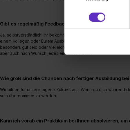
(„Statistiken“), um Informat
und Analysen weiterzugeben 
Partner führen diese Informa
Gibt es regelmäßig Feedbackgespräche während der Au
sie im Rahmen deiner Nutzun
dem Setzen der Cookies und
Ja, selbstverständlich! Ihr bekommt in regelmäßigen Abständen e
zu. . In diesem Fall sowie b
einem Kollegen oder Eurem Ausbilder ausfüllt. Dieser gibt Euch stet
einverstanden, dass dir nach
besonders gut seid oder vielleicht mehr tun müsst. Zusätzlich gibt e
erforderliche personenbezoge
aber auch nach Wunsch jedes einzelnen Azubis.
Erlaubnis hierfür kannst du a
Verwendungszwecke zulassen,
Einwilligung zur Platzierung
Wie groß sind die Chancen nach fertiger Ausbildung b
umfasst hierbei die Einwillig
verfügen über kein angemess
Wir bilden für unsere eigene Zukunft aus. Wenn du dich während der
jederzeit mit Wirkung für di
sein übernommen zu werden.
„Datenschutz-Einstellungen“ 
„Details zeigen“. Weitere In
Kann ich vorab ein Praktikum bei Ihnen absolvieren, u