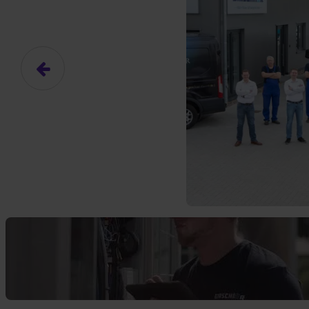
Das hier ist ein Platzhalter für
frei.
Ja, ich erlaube die ext
Ich bin damit einverstanden, dass
an Drittplattformen übermittelt werd