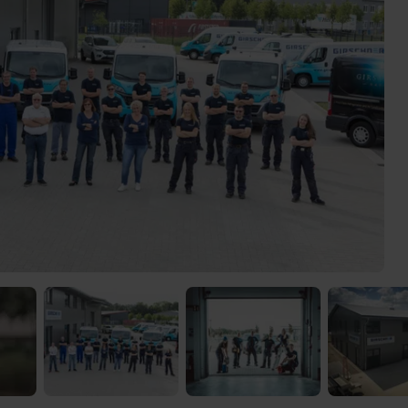
 Video-Content von YouTube. Neugierig? Dann schalte die Inhalte jetzt
ernen Inhalte von YouTube.
 mir die externen Inhalte angezeigt werden. Personenbezogene Daten könne
en. Mehr Infos gibt es in der
Datenschutzerklärung
.