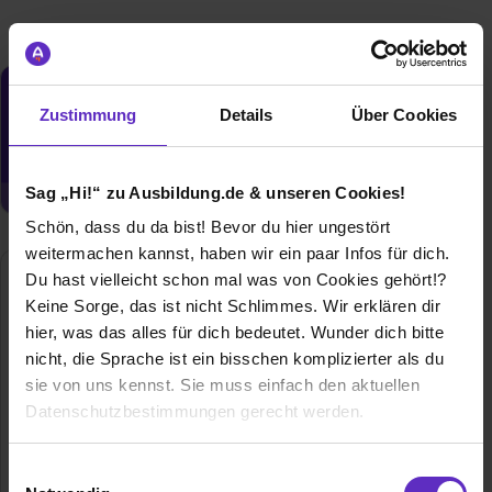
Du möchtest neue Stellen automatisch
Zustimmung
Details
Über Cookies
zugeschickt bekommen?
Jetzt aktivieren
Sag „Hi!“ zu Ausbildung.de & unseren Cookies!
Schön, dass du da bist! Bevor du hier ungestört
weitermachen kannst, haben wir ein paar Infos für dich.
Du hast vielleicht schon mal was von Cookies gehört!?
Günthart & Co. KG
Keine Sorge, das ist nicht Schlimmes. Wir erklären dir
Hauptstraße 37
hier, was das alles für dich bedeutet. Wunder dich bitte
79801 Hohentengen am Hochrhein
nicht, die Sprache ist ein bisschen komplizierter als du
07742859145
sie von uns kennst. Sie muss einfach den aktuellen
E-Mail anzeigen
Datenschutzbestimmungen gerecht werden.
Mitarbeiter
220
Die Nutzung von Cookies auf Ausbildung.de
Einwilligungsauswahl