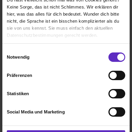
Keine Sorge, das ist nicht Schlimmes. Wir erklären dir
hier, was das alles für dich bedeutet. Wunder dich bitte
GWG Gesellschaft für Wohnungs- und
nicht, die Sprache ist ein bisschen komplizierter als du
Gewerbebau Baden-Württemberg AG
sie von uns kennst. Sie muss einfach den aktuellen
Betriebsinterne Ausbildung
Datenschutzbestimmungen gerecht werden.
Stuttgart
Die Nutzung von Cookies auf Ausbildung.de
2013
Einwilligungsauswahl
7 Std. pro Tag
Notwendig
Wir verwenden Cookies zur technischen Funktion
Übernommen
unserer Webseite („Notwendig“), um von dir bei
Präferenzen
Benutzung der Webseite getroffenen Einstellungen zu
speichern ( „Präferenzen“), die Zugriffe auf unsere
Webseite zu analysieren („Statistiken“), um
Statistiken
Informationen zu deiner Verwendung unserer Website an
Ich würde diese Firma
unsere Partner für soziale Medien, Werbung und
weiterempfehlen!
Social Media und Marketing
Analysen weiterzugeben und um Inhalte und Anzeigen zu
personalisieren („Social Media und Marketing“). Unsere
Partner führen diese Informationen möglicherweise mit