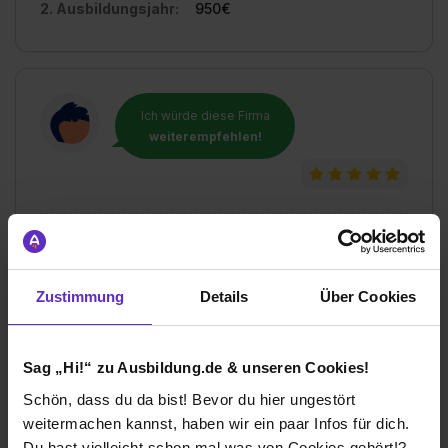
2. Ausbildungsjahr:
950€
Ich würde diese Firma
weiterempfehlen!
Wie gefällt dir die Ausbildung bei deiner
Firma?
Zustimmung
Details
Über Cookies
Breites Themengebiet bereits während der Ausbildung.
Einsatz in allen Abteilungen des Unternehmens.
Verschiedene Standorte in Deutschland.
Sag „Hi!“ zu Ausbildung.de & unseren Cookies!
Wie gefällt dir dein Ausbildungsberuf?
Schön, dass du da bist! Bevor du hier ungestört
+ Abwechslungsreich + Kundenkontakt + Außentermine
weitermachen kannst, haben wir ein paar Infos für dich.
- Berufsschule in Pforzheim
Du hast vielleicht schon mal was von Cookies gehört!?