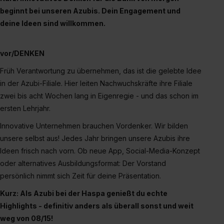
Eine Erlaubnis hierfür kannst du auch später noch im
beginnt bei unseren Azubis. Dein Engagement und
Einzelfall bei dem jeweiligen Inhalt erteilen. Willst du nur
deine Ideen sind willkommen.
bestimmte Verwendungszwecke zulassen, triff deine
Auswahl über die Checkboxen und klick auf „Auswahl
vor/DENKEN
erlauben“. Die Einwilligung zur Platzierung von Cookies
der Kategorien „Präferenzen“, „Statistiken“ und „Social
Früh Verantwortung zu übernehmen, das ist die gelebte Idee
Media und Marketing“ umfasst hierbei die Einwilligung
in der Azubi-Filiale. Hier leiten Nachwuchskräfte ihre Filiale
zur Übermittlung deiner Daten in die USA (Art. 49 Abs. 1
zwei bis acht Wochen lang in Eigenregie - und das schon im
S. 1 lit. a) DS-GVO). Die USA verfügen über kein
ersten Lehrjahr.
angemessenes Datenschutzniveau (EuGH – Schrems
Innovative Unternehmen brauchen Vordenker. Wir bilden
II). Du kannst die von dir erteilte Einwilligung jederzeit mit
unsere selbst aus! Jedes Jahr bringen unsere Azubis ihre
Wirkung für die Zukunft ganz oder teilweise über unsere
Ideen frisch nach vorn. Ob neue App, Social-Media-Konzept
Datenschutzerklärung unter dem Punkt „Datenschutz-
oder alternatives Ausbildungsformat: Der Vorstand
Einstellungen“ widerrufen. Weitere Informationen zu den
persönlich nimmt sich Zeit für deine Präsentation.
einzelnen Cookies findest du durch Klick auf „Details
zeigen“. Weitere Informationen:
Datenschutzerklärung
,
Kurz: Als Azubi bei der Haspa genießt du echte
Impressum
.
Highlights - definitiv anders als überall sonst und weit
weg von 08/15!