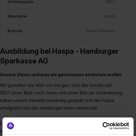
Gründungsjahr
1827
Mitarbeiter
4.500
Branche
Bank / Finanzen
Ausbildung bei Haspa - Hamburger
Sparkasse AG
Unsere Vision und was wir gemeinsam erreichen wollen
Wir gestalten die Welt von morgen. Und das bereits seit
1827. Unser Blick nach vorne und unser Mut zur Veränderung
haben unsere Identität beständig gestärkt und die Haspa
erfolgreich bei den Hamburger:innen verwurzelt.
Ob im persönlichen Gespräch mit unseren Nachbar:innen, im
sozialen Engagement für die Gesellschaft oder bei der