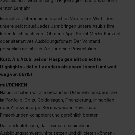
zwei bis acht Wochen lang in Eigenregie - und das schon im
erlauben“. Die Einwilligung zur Platzierung von Cookies
ersten Lehrjahr.
der Kategorien „Präferenzen“, „Statistiken“ und „Social
Innovative Unternehmen brauchen Vordenker. Wir bilden
Media und Marketing“ umfasst hierbei die Einwilligung
unsere selbst aus! Jedes Jahr bringen unsere Azubis ihre
zur Übermittlung deiner Daten in die USA (Art. 49 Abs. 1
Ideen frisch nach vorn. Ob neue App, Social-Media-Konzept
S. 1 lit. a) DS-GVO). Die USA verfügen über kein
oder alternatives Ausbildungsformat: Der Vorstand
angemessenes Datenschutzniveau (EuGH – Schrems
persönlich nimmt sich Zeit für deine Präsentation.
II). Du kannst die von dir erteilte Einwilligung jederzeit mit
Wirkung für die Zukunft ganz oder teilweise über unsere
Kurz: Als Azubi bei der Haspa genießt du echte
Datenschutzerklärung unter dem Punkt „Datenschutz-
Highlights - definitiv anders als überall sonst und weit
Einstellungen“ widerrufen. Weitere Informationen zu den
weg von 08/15!
einzelnen Cookies findest du durch Klick auf „Details
mit/DENKEN
zeigen“. Weitere Informationen:
Datenschutzerklärung
,
Natürlich haben wir alle bekannten Unternehmensbereiche
Impressum
.
im Portfolio. Ob zu Geldanlagen, Finanzierung, Immobilien
oder Altersvorsorge: Bei uns werden Privat- und
Firmenkunden kompetent und persönlich beraten.
Das bedeutet auch, dass wir unterschiedliche
Ausbildungsschwerpunkte setzen und dir bieten können -