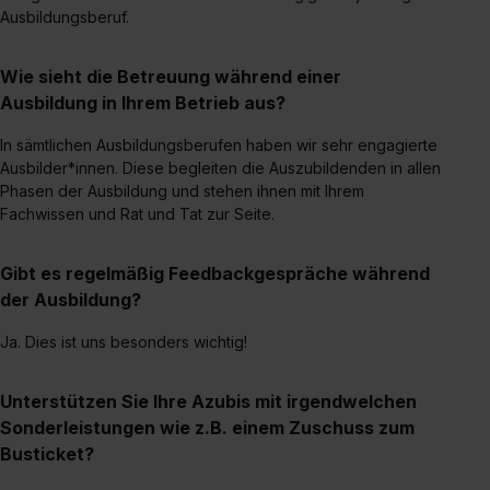
Ausbildungsberuf.
Media und Marketing“ umfasst hierbei die Einwilligung
zur Übermittlung deiner Daten in die USA (Art. 49 Abs. 1
S. 1 lit. a) DS-GVO). Die USA verfügen über kein
Wie sieht die Betreuung während einer
angemessenes Datenschutzniveau (EuGH – Schrems
Ausbildung in Ihrem Betrieb aus?
II). Du kannst die von dir erteilte Einwilligung jederzeit mit
In sämtlichen Ausbildungsberufen haben wir sehr engagierte
Wirkung für die Zukunft ganz oder teilweise über unsere
Ausbilder*innen. Diese begleiten die Auszubildenden in allen
Datenschutzerklärung unter dem Punkt „Datenschutz-
Phasen der Ausbildung und stehen ihnen mit Ihrem
Einstellungen“ widerrufen. Weitere Informationen zu den
Fachwissen und Rat und Tat zur Seite.
einzelnen Cookies findest du durch Klick auf „Details
zeigen“. Weitere Informationen:
Datenschutzerklärung
,
Gibt es regelmäßig Feedbackgespräche während
Impressum
.
der Ausbildung?
Ja. Dies ist uns besonders wichtig!
Unterstützen Sie Ihre Azubis mit irgendwelchen
Sonderleistungen wie z.B. einem Zuschuss zum
Busticket?