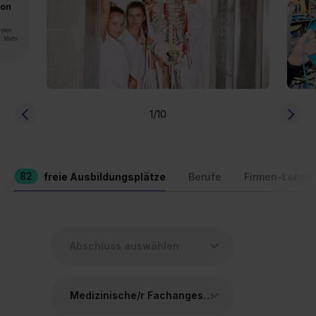
von
rden.
n. Mehr
1
/10
82
freie Ausbildungsplätze
Berufe
Firmen-Leben
Medizinische/r Fachangestellte/r (MFA)