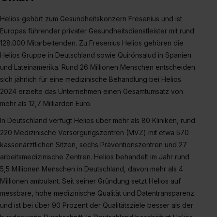
S. 1 lit. a) DS-GVO). Die USA verfügen über kein
angemessenes Datenschutzniveau (EuGH – Schrems
Helios gehört zum Gesundheitskonzern Fresenius und ist
II). Du kannst die von dir erteilte Einwilligung jederzeit mit
Europas führender privater Gesundheitsdienstleister mit rund
Wirkung für die Zukunft ganz oder teilweise über unsere
128.000 Mitarbeitenden. Zu Fresenius Helios gehören die
Datenschutzerklärung unter dem Punkt „Datenschutz-
Helios Gruppe in Deutschland sowie Quirónsalud in Spanien
Einstellungen“ widerrufen. Weitere Informationen zu den
und Lateinamerika. Rund 26 Millionen Menschen entscheiden
einzelnen Cookies findest du durch Klick auf „Details
sich jährlich für eine medizinische Behandlung bei Helios.
zeigen“. Weitere Informationen:
Datenschutzerklärung
,
2024 erzielte das Unternehmen einen Gesamtumsatz von
Impressum
.
mehr als 12,7 Milliarden Euro.
In Deutschland verfügt Helios über mehr als 80 Kliniken, rund
220 Medizinische Versorgungszentren (MVZ) mit etwa 570
kassenärztlichen Sitzen, sechs Präventionszentren und 27
arbeitsmedizinische Zentren. Helios behandelt im Jahr rund
5,5 Millionen Menschen in Deutschland, davon mehr als 4
Millionen ambulant. Seit seiner Gründung setzt Helios auf
messbare, hohe medizinische Qualität und Datentransparenz
und ist bei über 90 Prozent der Qualitätsziele besser als der