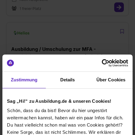
1 freier Platz
Ausbildung / Umschulung zur MFA -
Medizinische Fachangestellte (m/w/d)
bei
MVZ Management GmbH Nord
29525 Uelzen
Zustimmung
Details
Über Cookies
nach Absprache
1 freier Platz
Sag „Hi!“ zu Ausbildung.de & unseren Cookies!
Schön, dass du da bist! Bevor du hier ungestört
weitermachen kannst, haben wir ein paar Infos für dich.
Du hast vielleicht schon mal was von Cookies gehört!?
Keine Sorge, das ist nicht Schlimmes. Wir erklären dir