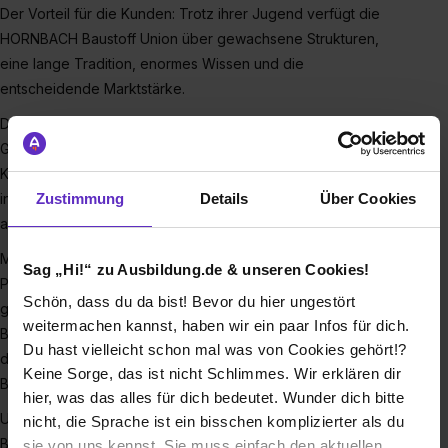
Der Vorteil für die Kunden: Trotz ihrer Jugend verfügt die
HORNBACH Baustoff Union über gewachsene Strukturen,
eine lange Tradition, enormes Wissen und die
entscheidende Marktstärke.
Die Hornbach Baustoff Union mit ihren operativen
Gesellschaften Union Bauzentrum Hornbach, Ruhland-
Kallenborn, Robert Röhlinger und Ets. C. Holtz ist ein
Zustimmung
Details
Über Cookies
innovatives Baustoffhandelsunternehmen, Ihr starker Partner
am Bau!
Mit rd. 1.100 Mitarbeitern, derzeit 39 Niederlassungen in der
Sag „Hi!“ zu Ausbildung.de & unseren Cookies!
Pfalz, im Saarland, in Baden-Württemberg, in Hessen sowie
Schön, dass du da bist! Bevor du hier ungestört
grenznah in der Region Grand Est ist die HORNBACH
weitermachen kannst, haben wir ein paar Infos für dich.
Baustoff Union und mit ihrem Umsatz von ca. 375 Mio. Euro ist
Du hast vielleicht schon mal was von Cookies gehört!?
die Hornbach Baustoff Union regional stark im
Keine Sorge, das ist nicht Schlimmes. Wir erklären dir
Baustoffhandel vertreten.
hier, was das alles für dich bedeutet. Wunder dich bitte
Unsere Kunden sind Handwerker, Architekten, Ingenieure,
nicht, die Sprache ist ein bisschen komplizierter als du
Bauherren und Selbermacher; Bei Neubau, Sanierung und
sie von uns kennst. Sie muss einfach den aktuellen