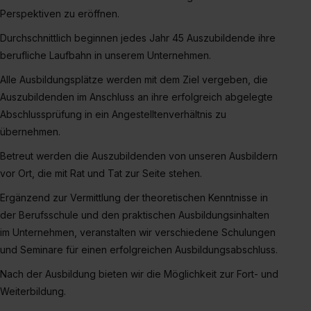
Wirkung für die Zukunft ganz oder teilweise über unsere
Perspektiven zu eröffnen.
Datenschutzerklärung unter dem Punkt „Datenschutz-
Durchschnittlich beginnen jedes Jahr 45 Auszubildende ihre
Einstellungen“ widerrufen. Weitere Informationen zu den
berufliche Laufbahn in unserem Unternehmen.
einzelnen Cookies findest du durch Klick auf „Details
zeigen“. Weitere Informationen:
Datenschutzerklärung
,
Alle Ausbildungsplätze werden mit dem Ziel vergeben, die
Impressum
.
Auszubildenden im Anschluss an ihre erfolgreich abgelegte
Abschlussprüfung in ein Angestelltenverhältnis zu
übernehmen.
Betreut werden die Auszubildenden von unseren Ausbildern
vor Ort, die mit Rat und Tat zur Seite stehen.
Ergänzend zur Vermittlung der theoretischen Kenntnisse in
der Berufsschule und den praktischen Ausbildungsinhalten
im Unternehmen, veranstalten wir verschiedene Schulungen
und Seminare für einen erfolgreichen Ausbildungsabschluss.
Nach der Ausbildung bieten wir die Möglichkeit zur Fort- und
Weiterbildung.