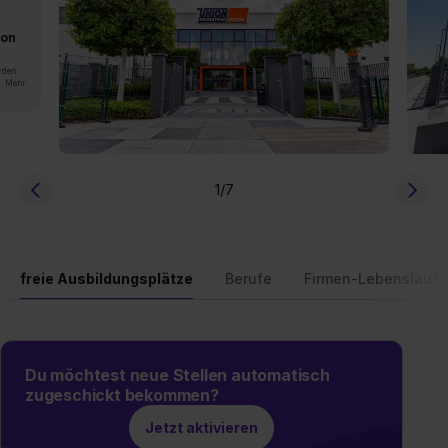
von
rden.
n. Mehr
1
/7
freie Ausbildungsplätze
Berufe
Firmen-Lebenslauf
Du möchtest neue Stellen automatisch
zugeschickt bekommen?
Jetzt aktivieren