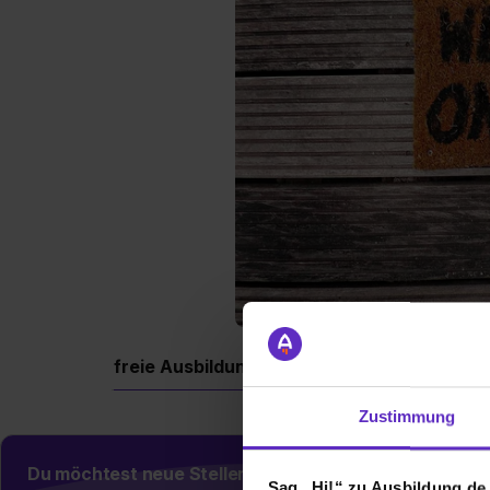
freie Ausbildungsplätze
Berufe
Firm
Zustimmung
Du möchtest neue Stellen automatisch zugeschickt
Sag „Hi!“ zu Ausbildung.de