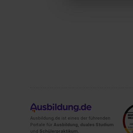
Verwendungszwecke zulassen,
Einwilligung zur Platzierung
umfasst hierbei die Einwillig
verfügen über kein angemess
jederzeit mit Wirkung für di
„Datenschutz-Einstellungen“ 
„Details zeigen“. Weitere In
Ausbildung.de ist eines der führenden
Portale für
Ausbildung, duales Studium
und
Schülerpraktikum.