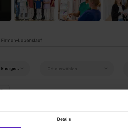
Firmen-Lebenslauf
Elektroniker/in für Energie- und Gebäudetechnik
Deine Suche ergab leider keine Treffer.
Details
Aber sieh dir doch einmal die ähnlichen Berufe an.