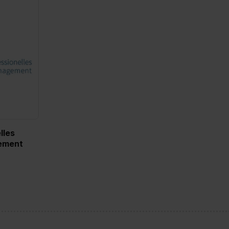
lles
ement