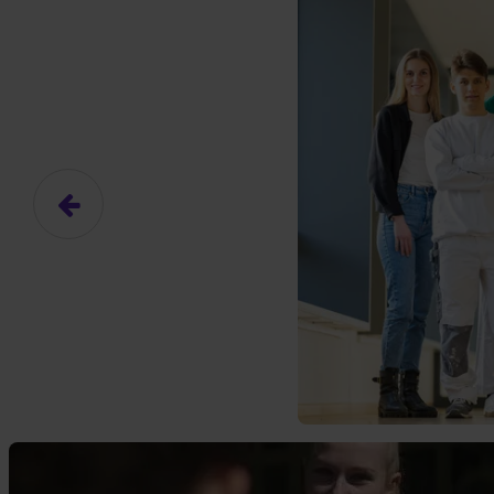
Hier gibt es (eigentlich
Das hier ist ein Platzhalter für
frei.
Ja, ich erlaube die ext
Ich bin damit einverstanden, dass
an Drittplattformen übermittelt werd