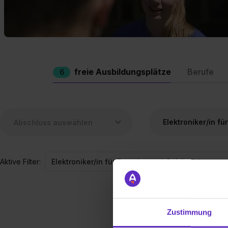
freie Ausbildungsplätze
Berufe
6
Aktive Filter:
Elektroniker/in für Energie- und Gebäudetechnik
Zustimmung