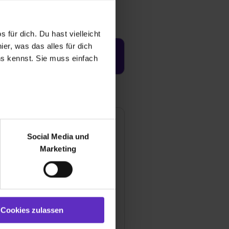
 für dich. Du hast vielleicht
er, was das alles für dich
Jetzt aktivieren
uns kennst. Sie muss einfach
r bei Benutzung der
bseite zu analysieren
Social Media und
ür soziale Medien, Werbung
Marketing
und Marketing“). Unsere
 bereitgestellt hast oder die
ookies zulassen“ stimmst du
e (ausgenommen „Notwendig“)
st du auch damit
Cookies zulassen
gezeigt und hierfür
Jaspers-Klinik