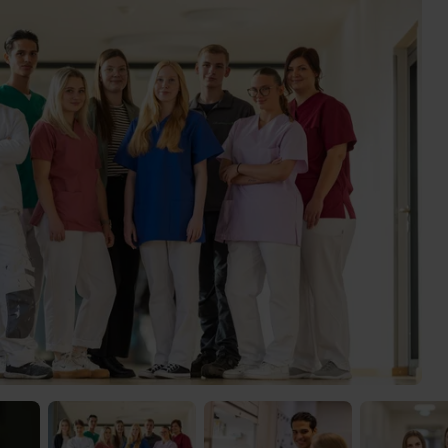
) was Cooles zu sehen!
 Video-Content von YouTube. Neugierig? Dann schalte die Inhalte jetzt
ernen Inhalte von YouTube.
 mir die externen Inhalte angezeigt werden. Personenbezogene Daten könne
en. Mehr Infos gibt es in der
Datenschutzerklärung
.