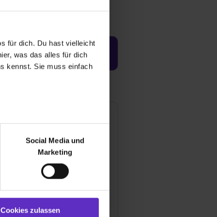
 für dich. Du hast vielleicht
Jetzt aktivieren
er, was das alles für dich
uns kennst. Sie muss einfach
r bei Benutzung der
bseite zu analysieren
Social Media und
ür soziale Medien, Werbung
Marketing
und Marketing“). Unsere
 bereitgestellt hast oder die
ookies zulassen“ stimmst du
e (ausgenommen „Notwendig“)
st du auch damit
Jaspers-Klinik
Cookies zulassen