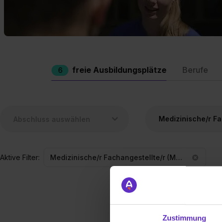
freie Ausbildungsplätze
Berufe
6
Aktive Filter:
Medizinische/r Fachangestellte/r (MFA)
Zustimmung