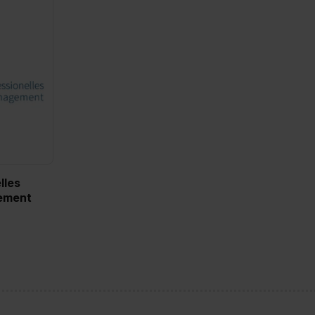
lles
ement