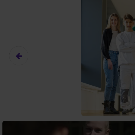
Hier gibt es (eigentlich
Das hier ist ein Platzhalter für
frei.
Ja, ich erlaube die ext
Ich bin damit einverstanden, dass
an Drittplattformen übermittelt werd