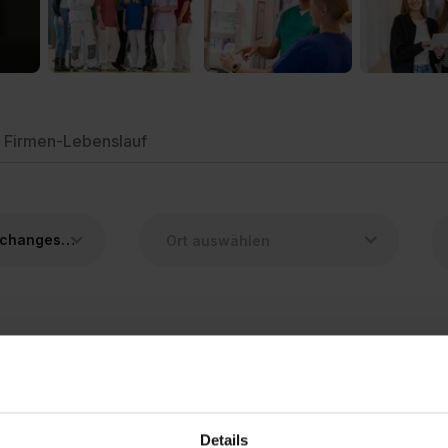
Firmen-Lebenslauf
Medizinische/r Fachangestellte/r (MFA)
Deine Suche ergab leider keine Treffer.
Aber sieh dir doch einmal die ähnlichen Berufe an.
Details