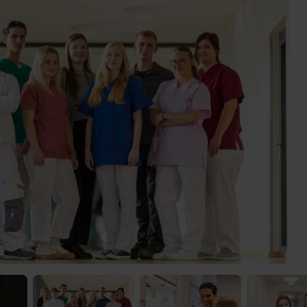
) was Cooles zu sehen!
 Video-Content von YouTube. Neugierig? Dann schalte die Inhalte jetzt
ernen Inhalte von YouTube.
 mir die externen Inhalte angezeigt werden. Personenbezogene Daten könne
en. Mehr Infos gibt es in der
Datenschutzerklärung
.