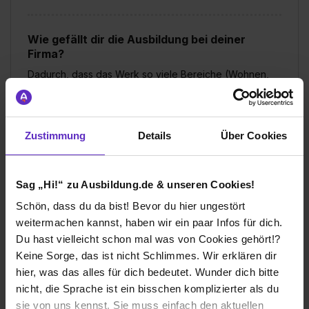
Wie gefällt dir die Ausbildung bei deiner
Firma?
Dadurch, dass das Werk so viele Bereiche (Wohnen,
Finanzierung, Gastronomie, usw.) abdeckt, bleibt die
Ausbildung immer spannend und vor allem vielfältig.
Durch die Gleitzeit und den TVöD auch noch zu super
Arbeitsbedingungen. Die Kollegen empfangen einen
Zustimmung
Details
Über Cookies
mit offenen Armen und sind immer mit viel Geduld und
Hilfsbereitschaft für einen da. Außerdem gibt es auch
nochmal richtig Abwechslung im Berufsalltag, wenn man
Sag „Hi!“ zu Ausbildung.de & unseren Cookies!
mal mit in die Wohnheime, Mensen oder zu Messen
mitkommen darf.
Schön, dass du da bist! Bevor du hier ungestört
weitermachen kannst, haben wir ein paar Infos für dich.
Wie gefällt dir dein Ausbildungsberuf?
Du hast vielleicht schon mal was von Cookies gehört!?
Der Ausbildungsberuf ist super interessant, weil er
Keine Sorge, das ist nicht Schlimmes. Wir erklären dir
sowohl analog als auch digital ausgeführt wird. Man
hier, was das alles für dich bedeutet. Wunder dich bitte
lernt in allen Bereichen, die ein Unternehmen hat und ist
nicht, die Sprache ist ein bisschen komplizierter als du
somit, für nach der Ausbildung, universell angelernt.
sie von uns kennst. Sie muss einfach den aktuellen