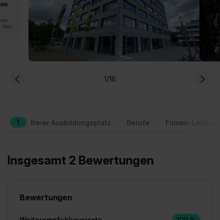
von
rden.
n. Mehr
1
/16
1
freier Ausbildungsplatz
Berufe
Firmen-Lebensl
Insgesamt 2 Bewertungen
Bewertungen
Weiterempfehlungsrate
100 %