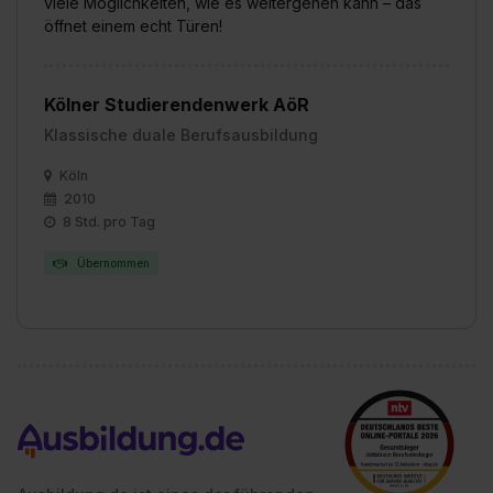
viele Möglichkeiten, wie es weitergehen kann – das
Wirkung für die Zukunft ganz oder teilweise über unsere
öffnet einem echt Türen!
Datenschutzerklärung unter dem Punkt „Datenschutz-
Einstellungen“ widerrufen. Weitere Informationen zu den
einzelnen Cookies findest du durch Klick auf „Details
Kölner Studierendenwerk AöR
zeigen“. Weitere Informationen:
Datenschutzerklärung
,
Klassische duale Berufsausbildung
Impressum
.
Köln
2010
8 Std. pro Tag
Übernommen